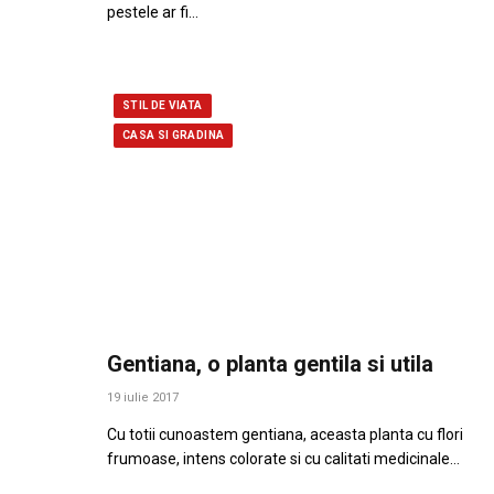
pestele ar fi…
STIL DE VIATA
CASA SI GRADINA
Gentiana, o planta gentila si utila
19 iulie 2017
Cu totii cunoastem gentiana, aceasta planta cu flori
frumoase, intens colorate si cu calitati medicinale…