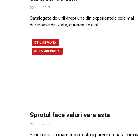
22 iulie 2017
Catalogata de unii drept una din experientele cele mai
dureroase din viata, durerea de dinti…
STIL DE VIATA
ARTA CULINARA
Sprotul face valuri vara asta
21 iulie 2017
Si nu numai la mare. Inca exista o parere eronata cum c