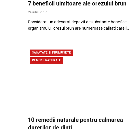
7 beneficii uimitoare ale orezului brun
24 iulie 2017
Considerat un adevarat depozit de substante benefice
organismului, orezul brun are numeroase calitati care il
SANATATE SI FRUMUSETE
REMEDII NATURALE
10 remedii naturale pentru calmarea
durerilor de dinti