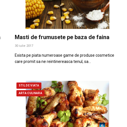
a
Masti de frumusete pe baza de faina
30 iulie 2017
Exista pe piata numeroase game de produse cosmetice
care promit sa ne reintinereasca tenul, sa…
STIL DE VIATA
ARTA CULINARA