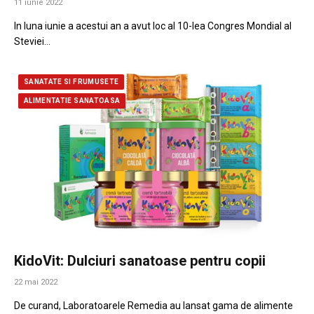
11 iunie 2022
In luna iunie a acestui an a avut loc al 10-lea Congres Mondial al
Steviei…
SANATATE SI FRUMUSETE
ALIMENTATIE SANATOASA
KidoVit: Dulciuri sanatoase pentru copii
22 mai 2022
De curand, Laboratoarele Remedia au lansat gama de alimente