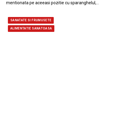
mentionata pe aceeasi pozitie cu sparanghelul,…
SANATATE SI FRUMUSETE
ALIMENTATIE SANATOASA
Cafeaua – cat de mult e prea mult?
5 aprilie 2017
Una dintre cele mai populare bauturi din lume, cafeaua a fost
dintotdeauna subiectul controverselor. Aduce…