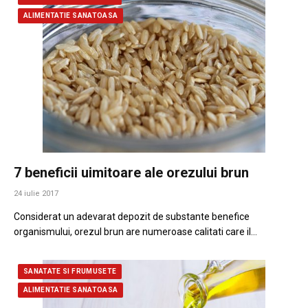
ALIMENTATIE SANATOASA
7 beneficii uimitoare ale orezului brun
24 iulie 2017
Considerat un adevarat depozit de substante benefice
organismului, orezul brun are numeroase calitati care il…
SANATATE SI FRUMUSETE
ALIMENTATIE SANATOASA