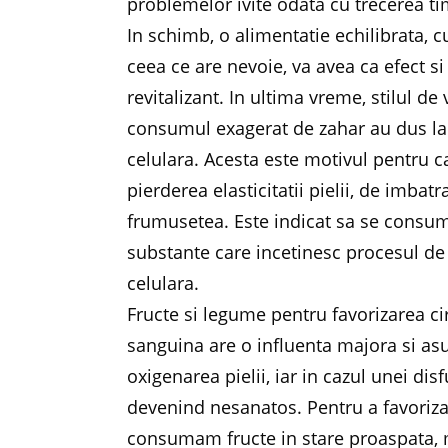
problemelor ivite odata cu trecerea ti
In schimb, o alimentatie echilibrata, c
ceea ce are nevoie, va avea ca efect s
revitalizant. In ultima vreme, stilul de
consumul exagerat de zahar au dus la
celulara. Acesta este motivul pentru c
pierderea elasticitatii pielii, de imb
frumusetea. Este indicat sa se consume
substante care incetinesc procesul de
celulara.
Fructe si legume pentru favorizarea circ
sanguina are o influenta majora si as
oxigenarea pielii, iar in cazul unei dis
devenind nesanatos. Pentru a favoriza c
consumam fructe in stare proaspata, m