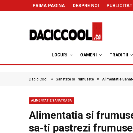
PRIMA PAGINA
DESPRE NOI
PUBLICITAT
LOCURI
OAMENI
TRADITII
»
»
Dacic Cool
Sanatate si Frumusete
Alimentatie Sana
ALIMENTATIE SANATOASA
Alimentatia si frumus
sa-ti pastrezi frumus