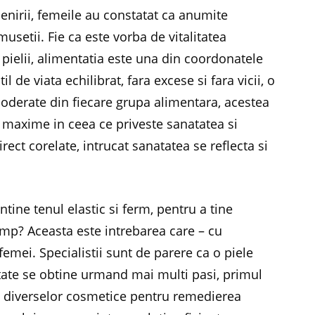
enirii, femeile au constatat ca anumite
usetii. Fie ca este vorba de vitalitatea
 pielii, alimentatia este una din coordonatele
l de viata echilibrat, fara excese si fara vicii, o
moderate din fiecare grupa alimentara, acestea
e maxime in ceea ce priveste sanatatea si
ect corelate, intrucat sanatatea se reflecta si
ne tenul elastic si ferm, pentru a tine
imp? Aceasta este intrebarea care – cu
emei. Specialistii sunt de parere ca o piele
itate se obtine urmand mai multi pasi, primul
ea diverselor cosmetice pentru remedierea