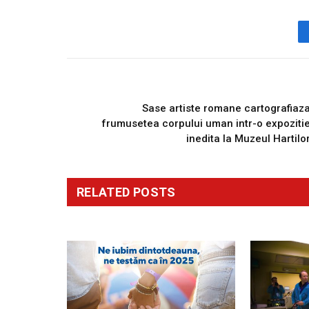
PREVIOUS ARTICL
Sase artiste romane cartografiaz
frumusetea corpului uman intr-o expoziti
inedita la Muzeul Hartilo
RELATED
POSTS