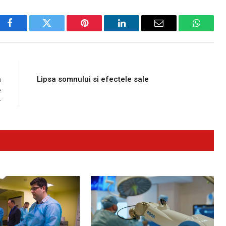
Facebook
Twitter
Pinterest
LinkedIn
Email
WhatsA
E
NEXT ARTICLE
a
Lipsa somnului si efectele sale
e
r