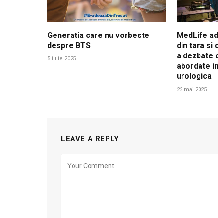
Generatia care nu vorbeste
MedLife adu
despre BTS
din tara si
a dezbate c
5 iulie 2025
abordate in
urologica
22 mai 2025
LEAVE A REPLY