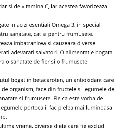
ar si de vitamina C, iar acestea favorizeaza
te in acizi esentiali Omega 3, in special
ntru sanatate, cat si pentru frumusete.
ereaza imbatranirea si cauzeaza diverse
erati adevarati salvatori. O alimentatie bogata
ra o sanatate de fier si o frumusete
nutul bogat in betacaroten, un antioxidant care
i de organism, face din fructele si legumele de
sanatate si frumusete. Fie ca este vorba de
si legumele portocalii fac pielea mai luminoasa
imp.
 ultima vreme, diverse diete care fie exclud