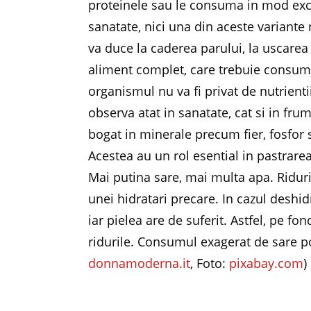
proteinele sau le consuma in mod excl
sanatate, nici una din aceste variante
va duce la caderea parului, la uscarea p
aliment complet, care trebuie consuma
organismul nu va fi privat de nutrientii
observa atat in sanatate, cat si in fr
bogat in minerale precum fier, fosfor s
Acestea au un rol esential in pastrarea 
Mai putina sare, mai multa apa. Riduri
unei hidratari precare. In cazul deshid
iar pielea are de suferit. Astfel, pe f
ridurile. Consumul exagerat de sare p
donnamoderna.it
, Foto:
pixabay.com
)