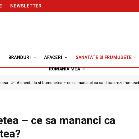
E
NEWSLETTER
BRANDURI
AFACERI
SANATATE SI FRUMUSETE
ROMANIA MEA
»
toasa
Alimentatia si frumusetea – ce sa mananci ca sa-ti pastrezi frumuse
etea – ce sa mananci ca
etea?