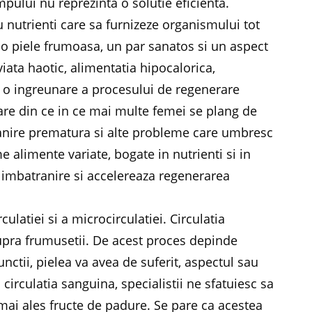
mpului nu reprezinta o solutie eficienta.
u nutrienti care sa furnizeze organismului tot
i o piele frumoasa, un par sanatos si un aspect
 viata haotic, alimentatia hipocalorica,
 o ingreunare a procesului de regenerare
are din ce in ce mai multe femei se plang de
atranire prematura si alte probleme care umbresc
 alimente variate, bogate in nutrienti si in
 imbatranire si accelereaza regenerarea
ulatiei si a microcirculatiei. Circulatia
upra frumusetii. De acest proces depinde
functii, pielea va avea de suferit, aspectul sau
irculatia sanguina, specialistii ne sfatuiesc sa
ai ales fructe de padure. Se pare ca acestea