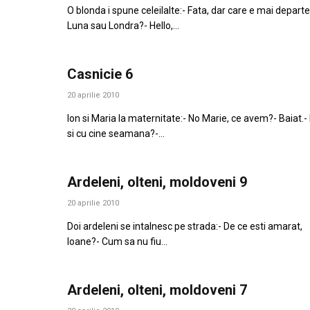
O blonda i spune celeilalte:- Fata, dar care e mai departe
Luna sau Londra?- Hello,…
Casnicie 6
20 aprilie 2010
Ion si Maria la maternitate:- No Marie, ce avem?- Baiat.-
si cu cine seamana?-…
Ardeleni, olteni, moldoveni 9
20 aprilie 2010
Doi ardeleni se intalnesc pe strada:- De ce esti amarat,
Ioane?- Cum sa nu fiu…
Ardeleni, olteni, moldoveni 7