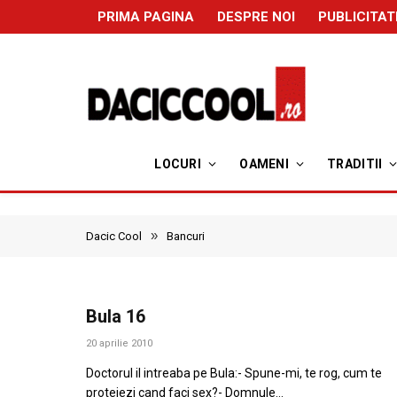
PRIMA PAGINA
DESPRE NOI
PUBLICITAT
LOCURI
OAMENI
TRADITII
»
Dacic Cool
Bancuri
Bula 16
20 aprilie 2010
Doctorul il intreaba pe Bula:- Spune-mi, te rog, cum te
protejezi cand faci sex?- Domnule…