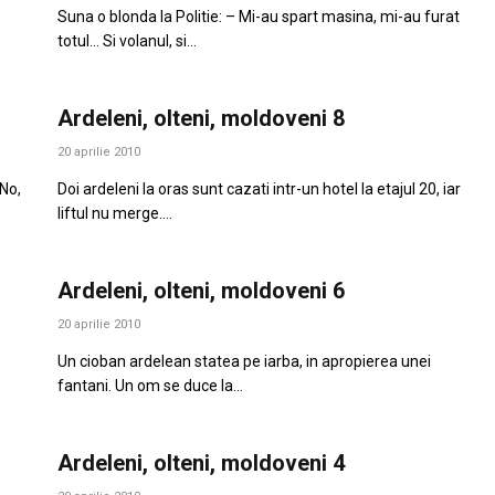
Suna o blonda la Politie: – Mi-au spart masina, mi-au furat
totul… Si volanul, si…
Ardeleni, olteni, moldoveni 8
20 aprilie 2010
 No,
Doi ardeleni la oras sunt cazati intr-un hotel la etajul 20, iar
liftul nu merge.…
Ardeleni, olteni, moldoveni 6
20 aprilie 2010
Un cioban ardelean statea pe iarba, in apropierea unei
fantani. Un om se duce la…
Ardeleni, olteni, moldoveni 4