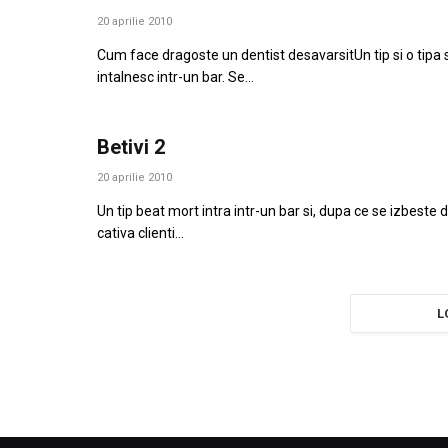
20 aprilie 2010
Cum face dragoste un dentist desavarsitUn tip si o tipa 
intalnesc intr-un bar. Se…
Betivi 2
20 aprilie 2010
Un tip beat mort intra intr-un bar si, dupa ce se izbeste 
cativa clienti…
L