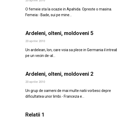
20 aprilie 2010
O femeie sta la ocazie in Apahida. Opreste o masina.
Femeia:- Bade, sui pe mine…
Ardeleni, olteni, moldoveni 5
20 aprilie 2010
Un ardelean, Ion, care voia sa plece in Germania il intrea
pe un vecin de-al…
Ardeleni, olteni, moldoveni 2
20 aprilie 2010
Un grup de oameni de mai multe natii vorbesc depre
dificultatea unor limbi.- Franceza e…
Relatii 1