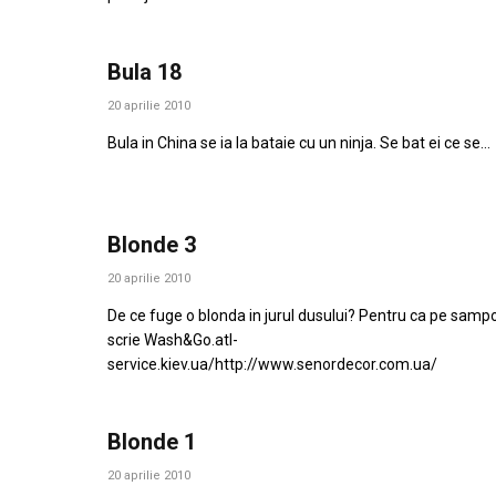
Bula 18
20 aprilie 2010
Bula in China se ia la bataie cu un ninja. Se bat ei ce se…
Blonde 3
20 aprilie 2010
De ce fuge o blonda in jurul dusului? Pentru ca pe samp
scrie Wash&Go.atl-
service.kiev.ua/http://www.senordecor.com.ua/
Blonde 1
20 aprilie 2010