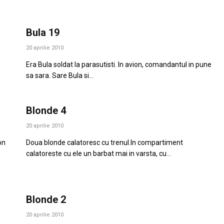
Bula 19
20 aprilie 2010
Era Bula soldat la parasutisti. In avion, comandantul in pune
sa sara. Sare Bula si…
Blonde 4
20 aprilie 2010
on
Doua blonde calatoresc cu trenul.In compartiment
calatoreste cu ele un barbat mai in varsta, cu…
Blonde 2
20 aprilie 2010