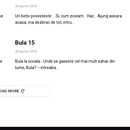
20 aprilie 2010
se
Un betiv povesteste: …Si, cum ziceam… Hac… Ajung aseara
acasa, ma dezbrac de tot, intru…
Bula 15
20 aprilie 2010
de
Bula la scoala:- Unde se gaseste cel mai mult zahar din
lume, Bula? – intreaba…
OAD MORE