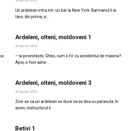
20 aprilie 2010
Un ardelean intra intr-un bar la New York. Barmanul il ia
tare, din prima, si…
Ardeleni, olteni, moldoveni 1
20 aprilie 2010
ba
– Ia povesteste, Gheo, cum o fo’ cu accidentul de masina?-
Apoi, o fost ashe:…
Ardeleni, olteni, moldoveni 3
20 aprilie 2010
Zice-se ca un ardelean se duce sa se dea cu parasuta. In
avion, instructorul il…
Betivi 1