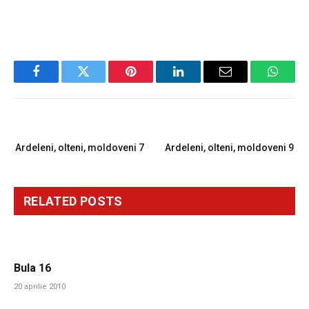
Facebook
Twitter
Pinterest
LinkedIn
Email
Whats
PREVIOUS ARTICLE
NEXT ARTICLE
Ardeleni, olteni, moldoveni 7
Ardeleni, olteni, moldoveni 9
RELATED
POSTS
Bula 16
20 aprilie 2010