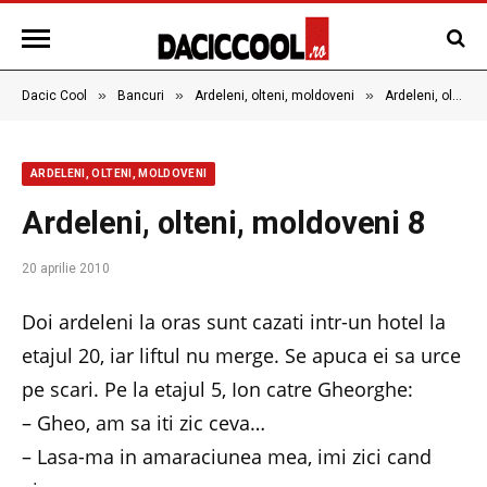
»
»
»
Dacic Cool
Bancuri
Ardeleni, olteni, moldoveni
Ardeleni, olteni, moldoveni 8
ARDELENI, OLTENI, MOLDOVENI
Ardeleni, olteni, moldoveni 8
20 aprilie 2010
Doi ardeleni la oras sunt cazati intr-un hotel la
etajul 20, iar liftul nu merge. Se apuca ei sa urce
pe scari. Pe la etajul 5, Ion catre Gheorghe:
– Gheo, am sa iti zic ceva…
– Lasa-ma in amaraciunea mea, imi zici cand