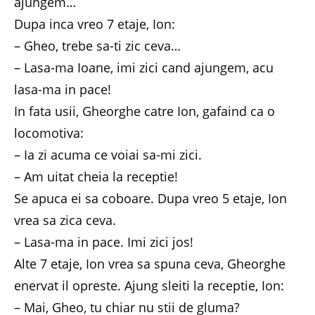
ajungem…
Dupa inca vreo 7 etaje, Ion:
– Gheo, trebe sa-ti zic ceva…
– Lasa-ma Ioane, imi zici cand ajungem, acu
lasa-ma in pace!
In fata usii, Gheorghe catre Ion, gafaind ca o
locomotiva:
– Ia zi acuma ce voiai sa-mi zici.
– Am uitat cheia la receptie!
Se apuca ei sa coboare. Dupa vreo 5 etaje, Ion
vrea sa zica ceva.
– Lasa-ma in pace. Imi zici jos!
Alte 7 etaje, Ion vrea sa spuna ceva, Gheorghe
enervat il opreste. Ajung sleiti la receptie, Ion:
– Mai, Gheo, tu chiar nu stii de gluma?