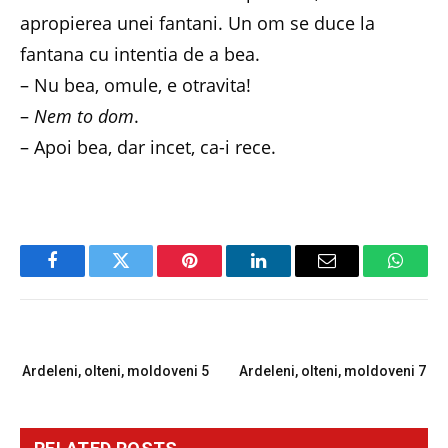
apropierea unei fantani. Un om se duce la
fantana cu intentia de a bea.
– Nu bea, omule, e otravita!
–
Nem to dom
.
– Apoi bea, dar incet, ca-i rece.
Facebook
Twitter
Pinterest
LinkedIn
Email
Whats
PREVIOUS ARTICLE
NEXT ARTICLE
Ardeleni, olteni, moldoveni 5
Ardeleni, olteni, moldoveni 7