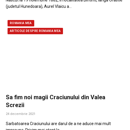
Nascut la 19 noiembrie 1882, in localitatea Bintinti, langa Orastie
(judetul Hunedoara), Aurel Vlaicu a…
ROMANIA MEA
ARTICOLE DESPRE ROMANIA MEA
Sa fim noi magii Craciunului din Valea
Screzii
24 decembrie 2021
Sarbatoarea Craciunului are darul de a ne aduce mai mult