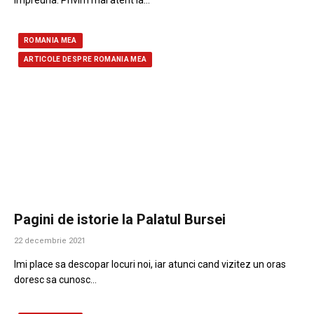
impreuna. Privim mai atent la…
ROMANIA MEA
ARTICOLE DESPRE ROMANIA MEA
Pagini de istorie la Palatul Bursei
22 decembrie 2021
Imi place sa descopar locuri noi, iar atunci cand vizitez un oras
doresc sa cunosc…