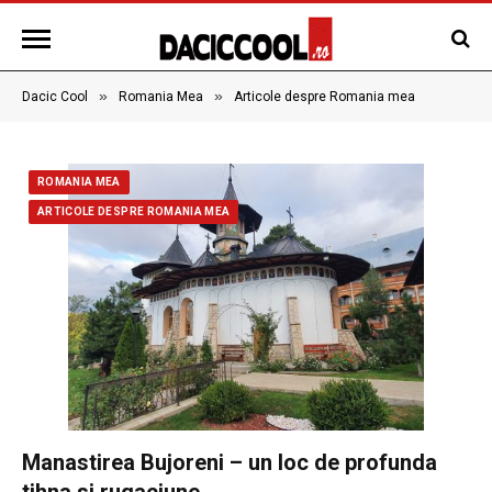
»
»
Dacic Cool
Romania Mea
Articole despre Romania mea
ROMANIA MEA
ARTICOLE DESPRE ROMANIA MEA
Manastirea Bujoreni – un loc de profunda
tihna si rugaciune