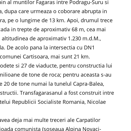
lpin al muntilor Fagaras intre Podragu-Suru si
lea, dupa care urmeaza o coborare abrupta in
ara, pe o lungime de 13 km. Apoi, drumul trece
cada in trepte de aproximativ 68 m, cea mai
a altitudinea de aproximativ 1.230 m.d.M.,
a. De acolo pana la intersectia cu DN1
 comunei Cartisoara, mai sunt 21 km.
dete si 27 de viaducte, pentru constructia lui
milioane de tone de roca; pentru aceasta s-au
re 20 de tone numai la tunelul Capra-Balea,
tructii. Transfagarasanul a fost construit intre
intelui Republicii Socialiste Romania, Nicolae
ea deja mai multe treceri ale Carpatilor
rioada comunista (soseaua Alpina Novaci-