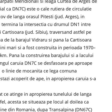
arpatii Meridionali si leaga Curtea de Arges de
al ca DN7C) este o cale rutiera de circulatie
 de langa orasul Pitesti (jud. Arges), in
se termina la intersectia cu drumul DN1 intre
Cartisoara (jud. Sibiu), traversand astfel pe
 de la barajul Vidraru si pana la Cartisoara
ini mari si a fost construita in perioada 1970–
m. Pana la construirea barajului si a lacului
lungul caruia DN7C se desfasoara pe aproape
i o linie de mocanita ce lega comuna
tazi acoperit de ape, in apropierea caruia s-a
t ce atinge in apropierea tunelului de langa
fel, acesta se situeaza pe locul al doilea ca
lpine din Romania, dupa Transalpina (DN67C)