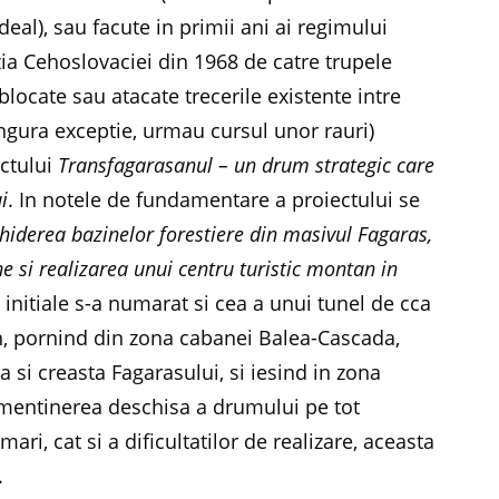
eal), sau facute in primii ani ai regimului
ia Cehoslovaciei din 1968 de catre trupele
blocate sau atacate trecerile existente intre
ingura exceptie, urmau cursul unor rauri)
ectului
Transfagarasanul – un drum strategic care
ui
. In notele de fundamentare a proiectului se
hiderea bazinelor forestiere din masivul Fagaras,
e si realizarea unui centru turistic montan in
 initiale s-a numarat si cea a unui tunel de cca
pin, pornind din zona cabanei Balea-Cascada,
 si creasta Fagarasului, si iesind in zona
s mentinerea deschisa a drumului pe tot
ari, cat si a dificultatilor de realizare, aceasta
.