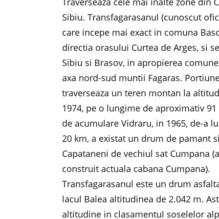
Traverseaza cele mai inalte zone din C
Sibiu. Transfagarasanul (cunoscut ofici
care incepe mai exact in comuna Bascov
directia orasului Curtea de Arges, si 
Sibiu si Brasov, in apropierea comunei 
axa nord-sud muntii Fagaras. Portiunea
traverseaza un teren montan la altitud
1974, pe o lungime de aproximativ 91 k
de acumulare Vidraru, in 1965, de-a 
20 km, a existat un drum de pamant s
Capataneni de vechiul sat Cumpana (as
construit actuala cabana Cumpana).
Transfagarasanul este un drum asfalta
lacul Balea altitudinea de 2.042 m. Ast
altitudine in clasamentul soselelor a