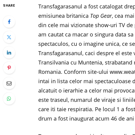
Transfagarasanul a fost catalogat dre
SHARE
emisiunea britanica
Top Gear
, cea ma
din cele mai vizionate show-uri TV d
am cautat ca macar o singura data sa
spectaculos, cu o imagine unica, ce se
Transfagarasanul, caci despre el este
Transilvania cu Muntenia, strabatand 
Romania. Conform site-ului www.weath
intai in lista celor mai spectaculoase 
alcatuit o ierarhie a celor mai provoc
este traseul, numarul de viraje si liniil
care iti taie respiratia. Pe locul 1 a 
drum a fost inaugurat acum 46 de ani 