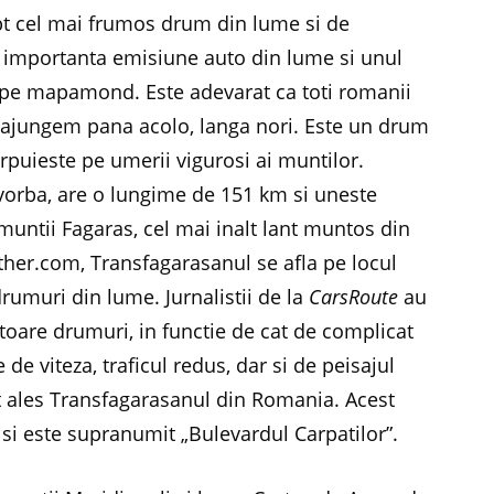
pt cel mai frumos drum din lume si de
i importanta emisiune auto din lume si unul
e pe mapamond. Este adevarat ca toti romanii
 ajungem pana acolo, langa nori. Este un drum
rpuieste pe umerii vigurosi ai muntilor.
 vorba, are o lungime de 151 km si uneste
muntii Fagaras, cel mai inalt lant muntos din
er.com, Transfagarasanul se afla pe locul
drumuri din lume. Jurnalistii de la
CarsRoute
au
atoare drumuri, in functie de cat de complicat
e de viteza, traficul redus, dar si de peisajul
fost ales Transfagarasanul din Romania. Acest
si este supranumit „Bulevardul Carpatilor”.