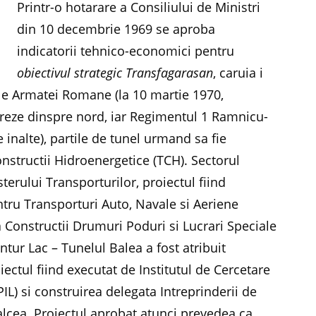
Printr-o hotarare a Consiliului de Ministri
din 10 decembrie 1969 se aproba
indicatorii tehnico-economici pentru
obiectivul strategic Transfagarasan
, caruia i
ale Armatei Romane (la 10 martie 1970,
creze dinspre nord, iar Regimentul 1 Ramnicu-
inalte), partile de tunel urmand sa fie
Constructii Hidroenergetice (TCH). Sectorul
terului Transporturilor, proiectul fiind
entru Transporturi Auto, Navale si Aeriene
a Constructii Drumuri Poduri si Lucrari Speciale
ntur Lac – Tunelul Balea a fost atribuit
ectul fiind executat de Institutul de Cercetare
PIL) si construirea delegata Intreprinderii de
alcea. Proiectul aprobat atunci prevedea ca