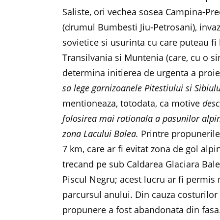
Saliste, ori vechea sosea Campina-Pred
(drumul Bumbesti Jiu-Petrosani), invaz
sovietice si usurinta cu care puteau fi 
Transilvania si Muntenia (care, cu o s
determina initierea de urgenta a proi
sa lege garnizoanele Pitestiului si Sibiul
mentioneaza, totodata, ca motive
desc
folosirea mai rationala a pasunilor alpin
zona Lacului Balea.
Printre propunerile
7 km, care ar fi evitat zona de gol al
trecand pe sub Caldarea Glaciara Balea
Piscul Negru; acest lucru ar fi permi
parcursul anului. Din cauza costurilor m
propunere a fost abandonata din fasa