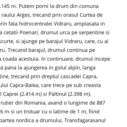
 2.145 m. Putem porni la drum din comuna
 raului Arges, trecand prin orasul Curtea de
rin fata hidrocentralei Vidraru, amplasata in
ea cetatii Poenari, drumul urca pe serpentine si
curte, si ajunge pe barajul Vidraru, care, cu ai
aru. Trecand barajul, drumul continua pe
la coada acestuia. In continuare, drumul incepe
a pana la ajungerea in golul alpin, langa
ine, trecand prin dreptul cascadei Capra,
ului Capra-Balea, care trece pe sub creasta
l Caprei (2.414 m) si Paltinul (2.398 m).
l rutier din Romania, avand o lungime de 887
6 m si un trotuar cu o latime de 1 m, fiind
In partea nordica a drumului, Transfagarasanul