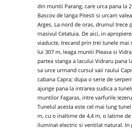
din muntii Parang, care urca pana la
Bascov de langa Pitesti si urcam valea
Arges. La nord de oras, drumul trece p
masivul Cetatuia. De aici, in apropier
viaducte, trecand prin trei tunele mai s
lui 307 m, leaga muntii Pleasa si Vidr
partea stanga a lacului Vidraru pana 
sa urce urmand cursul vaii raului Capr
cabana Capra; dupa o serie de serpent
ajunge pana la intrarea sudica a tunel
muntilor Fagaras, intre varfurile Iezeru
Tunelul acesta este cel mai lung tune
m, cu o inaltime de 4,4 m, o latime de 
iluminat electric si ventilat natural. 