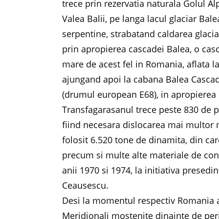
trece prin rezervatia naturala Golul A
Valea Balii, pe langa lacul glaciar Ba
serpentine, strabatand caldarea glaci
prin apropierea cascadei Balea, o cas
mare de acest fel in Romania, aflata l
ajungand apoi la cabana Balea Cascad
(drumul european E68), in apropierea
Transfagarasanul trece peste 830 de po
fiind necesara dislocarea mai multor 
folosit 6.520 tone de dinamita, din ca
precum si multe alte materiale de cons
anii 1970 si 1974, la initiativa presed
Ceausescu.
Desi la momentul respectiv Romania av
Meridionali mostenite dinainte de pe