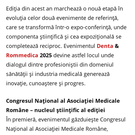
Ediția din acest an marchează o nouă etapă în
evoluția celor două evenimente de referință,
care se transformă într-o expo-conferință, unde
componenta științifică și cea expozițională se
completează reciproc. Evenimentul
Denta
&
Rommedica
2025
devine astfel locul unde
dialogul dintre profesioniștii din domeniul
sănătății și industria medicală generează
inovație, cunoaștere și progres.
Congresul Național al Asociației Medicale
Române – nucleul științific al ediției
În premieră, evenimentul găzduiește Congresul
Național al Asociației Medicale Române,