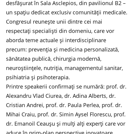
desfășurat în Sala Asclepios, din pavilionul B2 –
un spațiu dedicat exclusiv comunității medicale.
Congresul reunește unii dintre cei mai
respectați specialiști din domeniu, care vor
aborda teme actuale și interdisciplinare
precum: prevenția și medicina personalizată,
sănătatea publică, chirurgia modernă,
neuroștiințele, nutriția, managementul sanitar,
psihiatria și psihoterapia.
Printre speakerii confirmați se numără: prof. dr.
Alexandru Vlad Ciurea, dr. Adina Alberts, dr.
Cristian Andrei, prof. dr. Paula Perlea, prof. dr.
Mihai Craiu, prof. dr. Simin Aysel Florescu, prof.
dr. Emanoil Ceaușu și mulți alți experți care vor
aduce în prim-plan perspective inovatoare