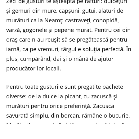
Zeci de gusturi te așteaptă pe rafturi: dulcețuri
și gemuri din mure, căpșuni, gutui, alături de
murături ca la Neamț: castraveți, conopidă,
varză, gogonele și pepene murat. Pentru cei din
oraș care n-au reușit să se pregătească pentru
iarnă, ca pe vremuri, târgul e soluția perfectă. În
plus, cumpărând, dai și o mână de ajutor
producătorilor locali.
Pentru toate gusturile sunt pregătite pachete
diverse: de la dulce la picant, cu zacuscă și
murături pentru orice preferință. Zacusca
savurată simplu, din borcan, rămâne o bucurie.
Murăturile crocante îmblânzesc orice friptură,
iar puțin hrean face minuni. Iubitorii de dulce se