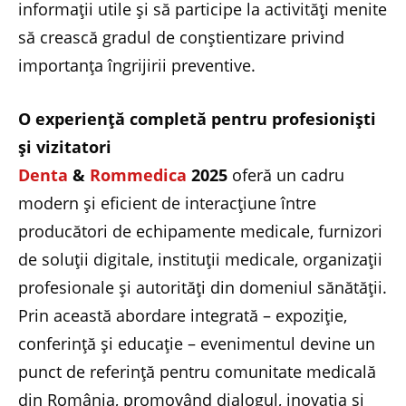
informații utile și să participe la activități menite
să crească gradul de conștientizare privind
importanța îngrijirii preventive.
O experiență completă pentru profesioniști
și vizitatori
Denta
&
Rommedica
2025
oferă un cadru
modern și eficient de interacțiune între
producători de echipamente medicale, furnizori
de soluții digitale, instituții medicale, organizații
profesionale și autorități din domeniul sănătății.
Prin această abordare integrată – expoziție,
conferință și educație – evenimentul devine un
punct de referință pentru comunitate medicală
din România, promovând dialogul, inovația și