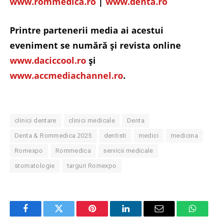
www.rommedica.ro
|
www.denta.ro
Printre partenerii media ai acestui
eveniment se numără şi revista online
www.daciccool.ro
şi
www.accmediachannel.ro
.
clinici dentare
clinici medicale
Denta
Denta & Rommedica 2025
dentisti
medici
medicina
Romexpo
Rommedica
servicii medicale
stomatologie
targuri Romexpo
Facebook
Twitter
Pinterest
LinkedIn
Email
Whats