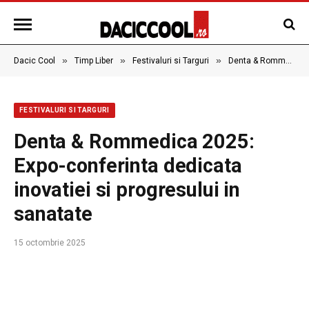
»
»
»
Dacic Cool
Timp Liber
Festivaluri si Targuri
Denta & Rommedica 2025: Expo-conferinta dedicata inovatiei si progresului in sanatate
FESTIVALURI SI TARGURI
Denta & Rommedica 2025:
Expo-conferinta dedicata
inovatiei si progresului in
sanatate
15 octombrie 2025