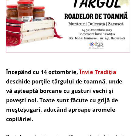
Începând cu 14 octombrie,
Învie Tradiția
deschide porțile târgului de toamnă, unde
vă așteaptă borcane cu gusturi vechi și
povești noi. Toate sunt făcute cu grijă de
meșteșugari, aducând aproape aromele
copilăriei.