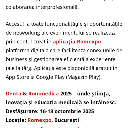
colaborarea interprofesională.
Accesul la toate funcționalitățile și oportunitățile
de networking ale evenimentului se realizează
prin contul creat în
aplicația Romexpo
–
platforma digitală care facilitează conexiunile de
business și gestionarea eficientă a experienței
tale la târg. Aplicația este disponibilă gratuit în
App Store și Google Play (Magazin Play).
Denta
&
Rommedica
2025
– unde știința,
inovația și educația medicală se întâlnesc.
Desfășurare: 16-18 octombrie 2025
Locație:
Romexpo
, București