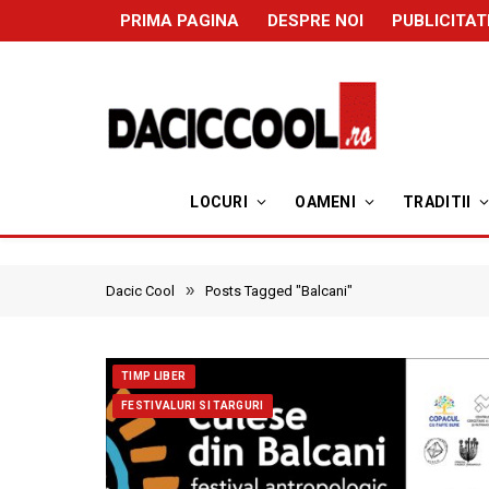
PRIMA PAGINA
DESPRE NOI
PUBLICITAT
LOCURI
OAMENI
TRADITII
»
Dacic Cool
Posts Tagged "Balcani"
TIMP LIBER
FESTIVALURI SI TARGURI