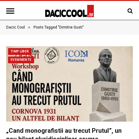
»
Dacic Cool
Posts Tagged "Dimitrie Gusti"
TIMP LIBER
EVENIMENTE
„Cand monografistii au trecut Prutul”, un
nou bilant pluridisciplinar asupra