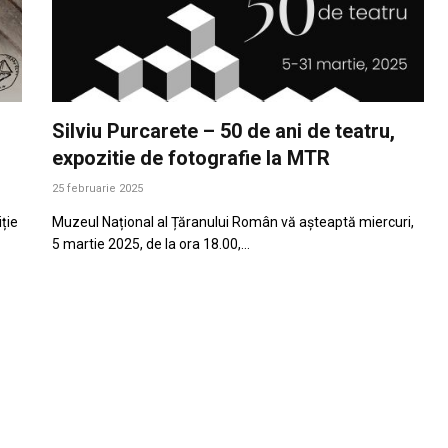
Silviu Purcarete – 50 de ani de teatru,
expozitie de fotografie la MTR
25 februarie 2025
ție
Muzeul Național al Țăranului Român vă așteaptă miercuri,
5 martie 2025, de la ora 18.00,…