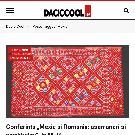
»
Dacic Cool
Posts Tagged "Mexic"
TIMP LIBER
EVENIMENTE
Conferinta „Mexic si Romania: asemanari si
similitudini”, la MTR