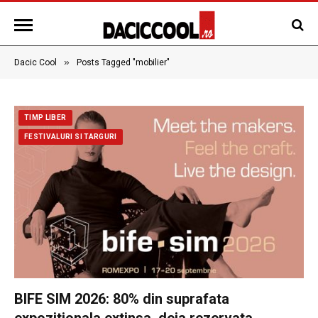
»
Dacic Cool
Posts Tagged "mobilier"
TIMP LIBER
FESTIVALURI SI TARGURI
BIFE SIM 2026: 80% din suprafata
expozitionala extinsa, deja rezervata