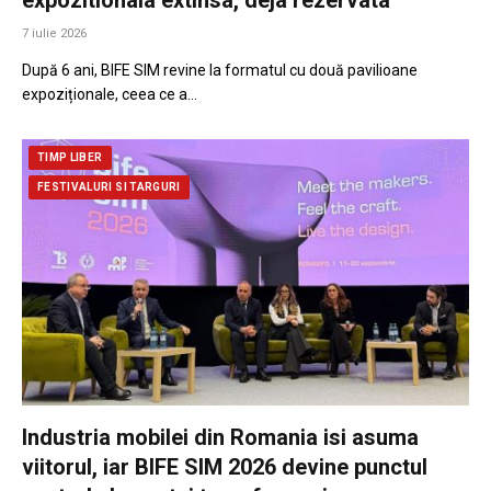
7 iulie 2026
După 6 ani, BIFE SIM revine la formatul cu două pavilioane
expoziționale, ceea ce a…
TIMP LIBER
FESTIVALURI SI TARGURI
Industria mobilei din Romania isi asuma
viitorul, iar BIFE SIM 2026 devine punctul