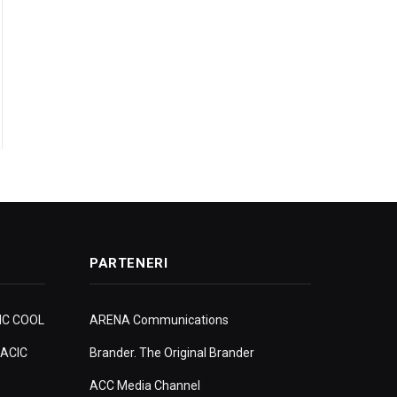
PARTENERI
IC COOL
ARENA Communications
ACIC
Brander. The Original Brander
ACC Media Channel