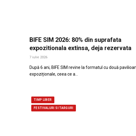
BIFE SIM 2026: 80% din suprafata
expozitionala extinsa, deja rezervata
7 iulie 2026
După 6 ani, BIFE SIM revine la formatul cu două pavilioa
expoziționale, ceea ce a…
TIMP LIBER
FESTIVALURI SI TARGURI