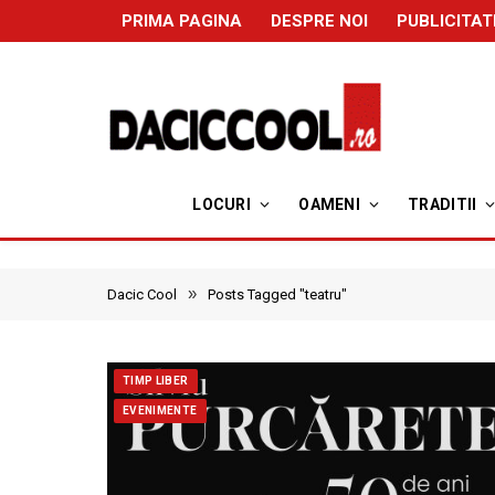
PRIMA PAGINA
DESPRE NOI
PUBLICITAT
LOCURI
OAMENI
TRADITII
»
Dacic Cool
Posts Tagged "teatru"
TIMP LIBER
EVENIMENTE