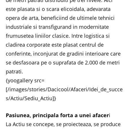
de metri patrati distribuiti pe trei nivele. Aici
este plasata si o scara elicoidala, adevarata
opera de arta, beneficiind de ultimele tehnici
industriale si transfigurand in modernitate
frumusetea liniilor clasice. Intre logistica si
cladirea corporate este plasat centrul de
conferinte, inconjurat de gradini interioare care
se desfasoara pe o suprafata de 2.000 de metri
patrati.
{yoogallery src=
[/images/stories/Dacicool/Afaceri/Idei_de_succe
s/Actiu/Sediu_Actiu]}
Pasiunea, principala forta a unei afacer
i
La Actiu se concepe, se proiecteaza, se produce