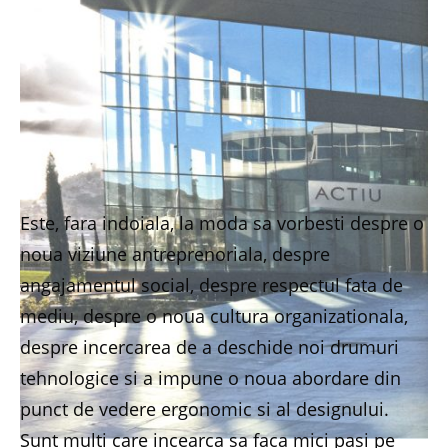
Este, fara indoiala, la moda sa vorbesti despre o
noua viziune antreprenoriala, despre
angajamentul social, despre respectul fata de
mediu, despre o noua cultura organizationala,
despre incercarea de a deschide noi drumuri
tehnologice si a impune o noua abordare din
punct de vedere ergonomic si al designului.
Sunt multi care incearca sa faca mici pasi pe