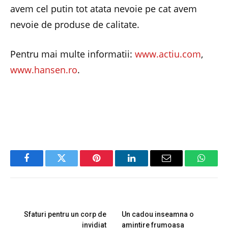
avem cel putin tot atata nevoie pe cat avem
nevoie de produse de calitate.
Pentru mai multe informatii:
www.actiu.com
,
www.hansen.ro
.
Facebook
Twitter
Pinterest
LinkedIn
Email
Whats
PREVIOUS ARTICLE
NEXT ARTICLE
Sfaturi pentru un corp de
Un cadou inseamna o
invidiat
amintire frumoasa