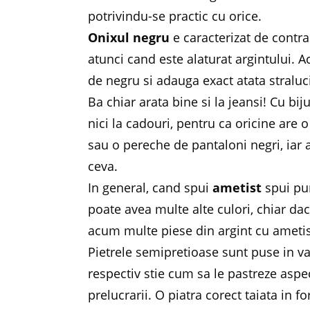
potrivindu-se practic cu orice.
Onixul negru
e caracterizat de contra
atunci cand este alaturat argintului. 
de negru si adauga exact atata straluci
Ba chiar arata bine si la jeansi! Cu bij
nici la cadouri, pentru ca oricine are
sau o pereche de pantaloni negri, iar 
ceva.
In general, cand spui
ametist
spui pur
poate avea multe alte culori, chiar dac
acum multe piese din argint cu ametist
Pietrele semipretioase sunt puse in va
respectiv stie cum sa le pastreze aspec
prelucrarii. O piatra corect taiata in 