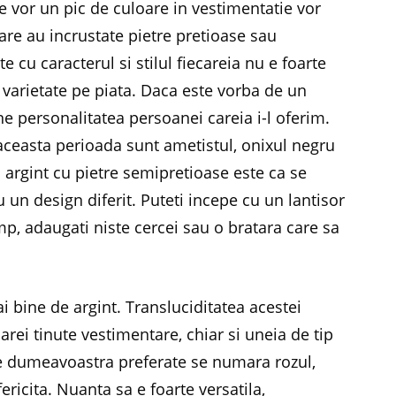
re vor un pic de culoare in vestimentatie vor
care au incrustate pietre pretioase sau
e cu caracterul si stilul fiecareia nu e foarte
 varietate pe piata. Daca este vorba de un
ne personalitatea persoanei careia i-l oferim.
aceasta perioada sunt ametistul, onixul negru
in argint cu pietre semipretioase este ca se
u un design diferit. Puteti incepe cu un lantisor
p, adaugati niste cercei sau o bratara care sa
i bine de argint. Transluciditatea acestei
arei tinute vestimentare, chiar si uneia de tip
ile dumeavoastra preferate se numara rozul,
ericita. Nuanta sa e foarte versatila,