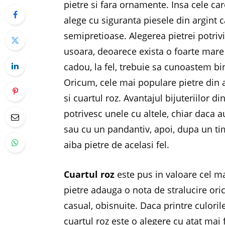
pietre si fara ornamente. Insa cele ca
alege cu siguranta piesele din argint 
semipretioase. Alegerea pietrei potrivit
usoara, deoarece exista o foarte mare
cadou, la fel, trebuie sa cunoastem bi
Oricum, cele mai populare pietre din 
si cuartul roz. Avantajul bijuteriilor d
potrivesc unele cu altele, chiar daca a
sau cu un pandantiv, apoi, dupa un tim
aiba pietre de acelasi fel.
Cuartul roz
este pus in valoare cel ma
pietre adauga o nota de stralucire oric
casual, obisnuite. Daca printre culor
cuartul roz este o alegere cu atat mai f