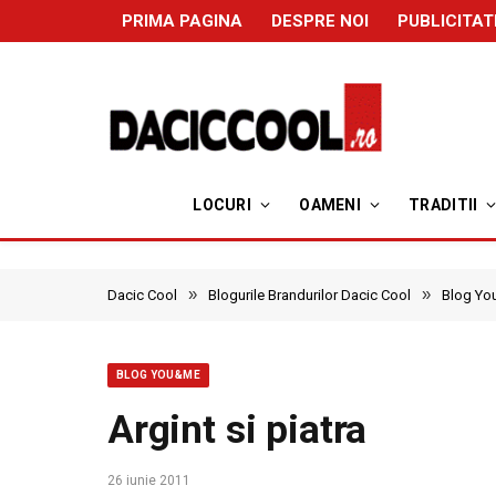
PRIMA PAGINA
DESPRE NOI
PUBLICITAT
LOCURI
OAMENI
TRADITII
»
»
Dacic Cool
Blogurile Brandurilor Dacic Cool
Blog Y
BLOG YOU&ME
Argint si piatra
26 iunie 2011