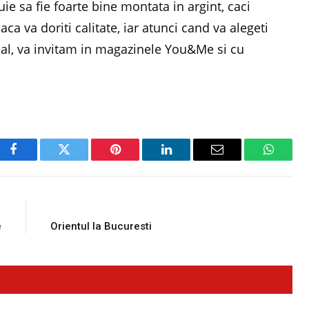
uie sa fie foarte bine montata in argint, caci
aca va doriti calitate, iar atunci cand va alegeti
tial, va invitam in magazinele You&Me si cu
Facebook
Twitter
Pinterest
LinkedIn
Email
WhatsA
E
NEXT ARTICLE
e
Orientul la Bucuresti