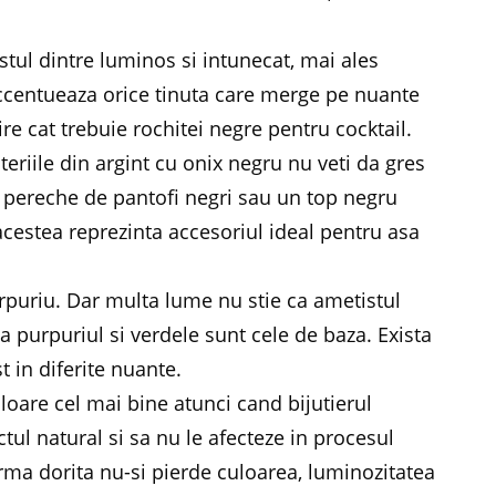
stul dintre luminos si intunecat, mai ales
Accentueaza orice tinuta care merge pe nuante
re cat trebuie rochitei negre pentru cocktail.
uteriile din argint cu onix negru nu veti da gres
 o pereche de pantofi negri sau un top negru
acestea reprezinta accesoriul ideal pentru asa
puriu. Dar multa lume nu stie ca ametistul
a purpuriul si verdele sunt cele de baza. Exista
 in diferite nuante.
loare cel mai bine atunci cand bijutierul
tul natural si sa nu le afecteze in procesul
forma dorita nu-si pierde culoarea, luminozitatea