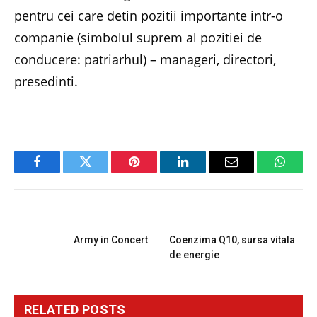
pentru cei care detin pozitii importante intr-o
companie (simbolul suprem al pozitiei de
conducere: patriarhul) – manageri, directori,
presedinti.
Facebook
Twitter
Pinterest
LinkedIn
Email
Whats
PREVIOUS ARTICLE
NEXT ARTICLE
Army in Concert
Coenzima Q10, sursa vitala
de energie
RELATED
POSTS