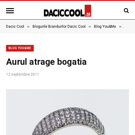
»
»
»
Dacic Cool
Blogurile Brandurilor Dacic Cool
Blog You&Me
Aurul 
BLOG YOU&ME
Aurul atrage bogatia
12 septembrie 2011