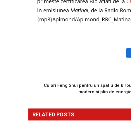
primeste certificarea Bio aflati de la
C
in emisiunea
Matinal
, de la Radio Rom
{mp3}Apimond/Apimond_RRC_Matinal
PREVIOUS ARTICL
Culori Feng Shui pentru un spatiu de biro
modern si plin de energi
RELATED
POSTS