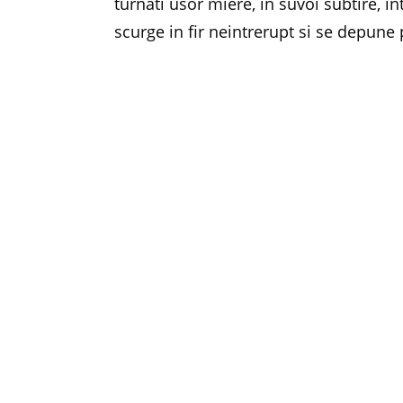
turnati usor miere, in suvoi subtire, 
scurge in fir neintrerupt si se depune
naturala. In schimb, daca mierea se d
trebui sa fie… Pentru a fi siguri ca c
buna calitate, va recomandam sa aleg
obisnuita, in cazul careia se merge p
este cea pe care v-o propune compan
de control, testele fiind efectuate de 
multe informatii utile despre mierea B
comunicare, in emisiunea
Matinal
, de
{mp3}Apimond/Apimond_RRC_Matinal