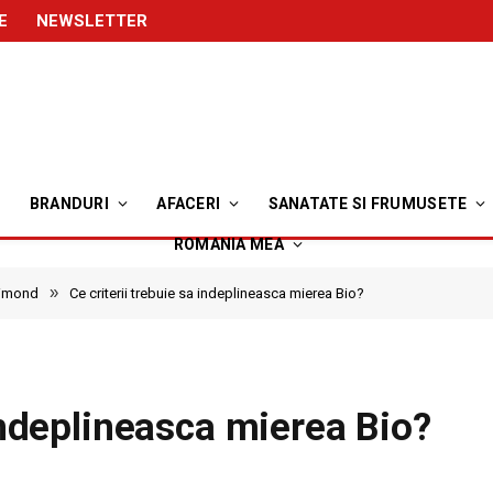
E
NEWSLETTER
BRANDURI
AFACERI
SANATATE SI FRUMUSETE
ROMANIA MEA
»
imond
Ce criterii trebuie sa indeplineasca mierea Bio?
 indeplineasca mierea Bio?