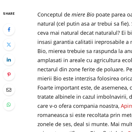
Conceptul de
miere Bio
poate parea oa
SHARE
natural (cel putin asa ar trebui sa fie).
ceva mai natural decat naturalul? Ei bi
insasi garantia calitatii ireprosabile a
Bio, mierea trebuie sa raspunda la anum
amplasati in areale cu agricultura eco
nectarul din zone ferite de poluare. P
mierii Bio este interzisa folosirea oric
Foarte important este, de asemenea, cu
tratate albinele in cazul imbolnavirii,
care v-o ofera compania noastra,
Api
romaneasca si este recoltata prin met
zonele de ses, deal si munte. Mai mult