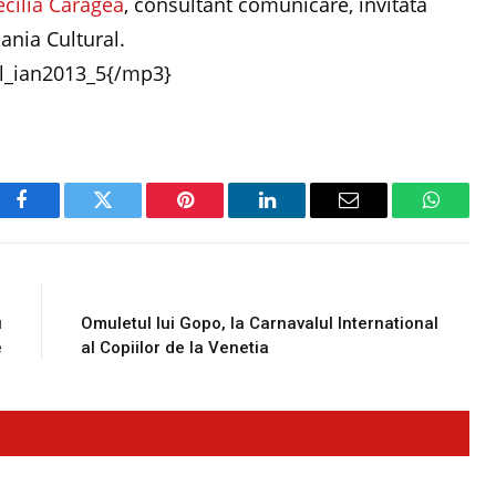
ecilia Caragea
, consultant comunicare, invitata
ania Cultural.
_ian2013_5{/mp3}
Facebook
Twitter
Pinterest
LinkedIn
Email
WhatsA
E
NEXT ARTICLE
u
Omuletul lui Gopo, la Carnavalul International
e
al Copiilor de la Venetia