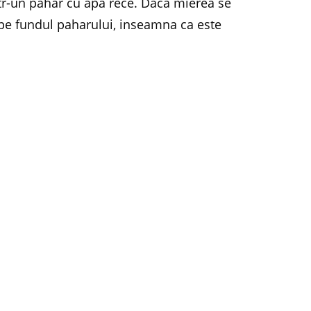
intr-un pahar cu apa rece. Daca mierea se
 pe fundul paharului, inseamna ca este
isperseaza, produsul nu este tocmai ce ar
eea ce mancati este miere naturala, de cea mai
eti mierea Bio. Spre deosebire de mierea
e increderea in producator, mierea Bio, cum
ia noastra,
Apimond
, trece prin mai multe faze
organisme internationale abilitate. Aflati mai
io din interventia
Ceciliei Caragea
, consultant
 la Radio Romania Cultural.
_ian2013_4{/mp3}
Facebook
Twitter
Pinterest
LinkedIn
Email
WhatsA