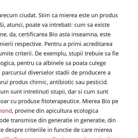
recum ciudat. Stim ca mierea este un produs
 Si, atunci, poate va intrebati: cum sa existe
ne, da, certificarea Bio asta inseamna, este
 mierii respective. Pentru a primi acreditarea
ite criterii. De exemplu, stupii trebuie sa fie
logica, pentru ca albinele sa poata culege
e parcursul diverselor stadii de producere a
arui produs chimic, antibiotic sau pesticid.
m sunt intretinuti stupii, dar si cum sunt
 doar cu produse fitoterapeutice. Mierea Bio pe
mond
, provine din apicultura ecologica
ode transmise din generatie in generatie, din
e despre criteriile in functie de care mierea