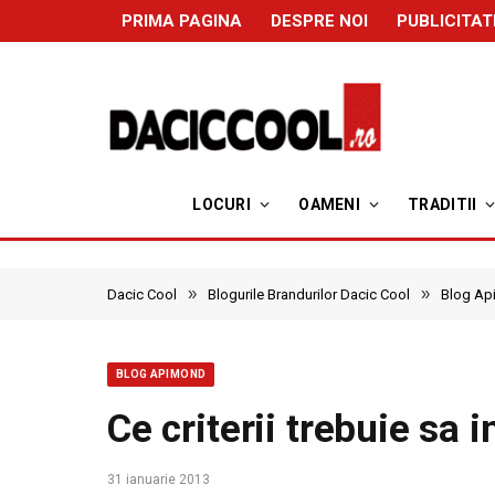
PRIMA PAGINA
DESPRE NOI
PUBLICITAT
LOCURI
OAMENI
TRADITII
»
»
Dacic Cool
Blogurile Brandurilor Dacic Cool
Blog Ap
BLOG APIMOND
Ce criterii trebuie sa
31 ianuarie 2013