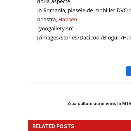
doua aspecte.
In Romania, piesele de mobilier DVO p
noastra,
Hansen
.
{yoogallery src=
[/images/stories/Dacicool/Bloguri/Ha
PREVIOUS ARTICL
Ziua culturii ucrainene, la MT
RELATED
POSTS