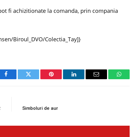
ot fi achizitionate la comanda, prin compania
nsen/Biroul_DVO/Colectia_Tay]}
Facebook
Twitter
Pinterest
LinkedIn
Email
WhatsA
E
NEXT ARTICLE
R
Simboluri de aur