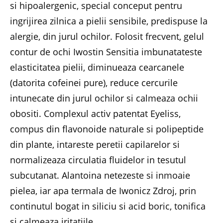
si hipoalergenic, special conceput pentru
ingrijirea zilnica a pielii sensibile, predispuse la
alergie, din jurul ochilor. Folosit frecvent, gelul
contur de ochi Iwostin Sensitia imbunatateste
elasticitatea pielii, diminueaza cearcanele
(datorita cofeinei pure), reduce cercurile
intunecate din jurul ochilor si calmeaza ochii
obositi. Complexul activ patentat Eyeliss,
compus din flavonoide naturale si polipeptide
din plante, intareste peretii capilarelor si
normalizeaza circulatia fluidelor in tesutul
subcutanat. Alantoina netezeste si inmoaie
pielea, iar apa termala de Iwonicz Zdroj, prin
continutul bogat in siliciu si acid boric, tonifica
si calmeaza iritatiile.