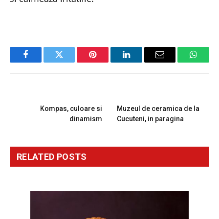
Facebook
Twitter
Pinterest
LinkedIn
Email
Whats
PREVIOUS ARTICLE
NEXT ARTICLE
Kompas, culoare si
Muzeul de ceramica de la
dinamism
Cucuteni, in paragina
RELATED
POSTS