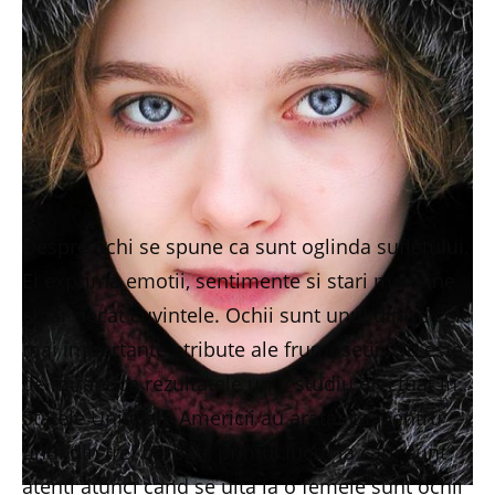
Despre ochi se spune ca sunt oglinda sufletului.
Ei exprima emotii, sentimente si stari mai bine
chiar decat cuvintele. Ochii sunt unul dintre cele
mai importante atribute ale frumusetii. Nu este
de mirare ca rezultatele unui studiu efectuat in
Statele Unite ale Americii au aratat ca, pentru
unul din trei barbati, primul lucru la care sunt
atenti atunci cand se uita la o femeie sunt ochii