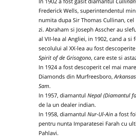
In 1902 a fost gasit diamantul
Cullinan
Frederick Wells, superintendentul mine
numita dupa Sir Thomas Cullinan, cel c
zi. Abraham si Joseph Asscher au slef
al VII-lea al Angliei, in 1902, cand a s
secolului al XX-lea au fost descoperit
Spirit of de Grisogono
, care este si as
In 1924 a fost descoperit cel mai mare
Diamonds din Murfreesboro,
Arkansa
Sam
.
In 1957, diamantul
Nepal (Diamantul fa
de la un dealer indian.
In 1958, diamantul
Nur-Ul-Ain
a fost fo
pentru nunta Imparatesei Farah cu u
Pahlavi.