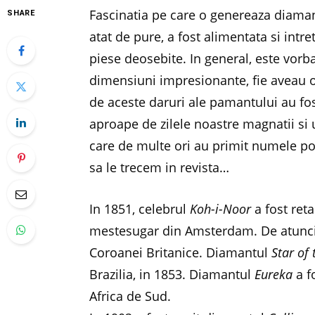
Fascinatia pe care o genereaza diamant
SHARE
atat de pure, a fost alimentata si intre
piese deosebite. In general, este vorb
dimensiuni impresionante, fie aveau o 
de aceste daruri ale pamantului au fost
aproape de zilele noastre magnatii si
care de multe ori au primit numele pos
sa le trecem in revista…
In 1851, celebrul
Koh-i-Noor
a fost reta
mestesugar din Amsterdam. De atunci, 
Coroanei Britanice. Diamantul
Star of
Brazilia, in 1853. Diamantul
Eureka
a f
Africa de Sud.