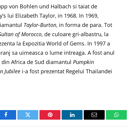
upp von Bohlen und Halbach si taiat de
s lui Elizabeth Taylor, in 1968. In 1969,
diamantul
Taylor-Burton
, in forma de para. Tot
Sultan of Morocco
, de culoare gri-albastru, la
zenta la Expozitia World of Gems. In 1997 a
ranj sa uimeasca o lume intreaga. A fost anul
er din Africa de Sud diamantul
Pumpkin
n Jubilee
i-a fost prezentat Regelui Thailandei
Facebook
Twitter
Pinterest
LinkedIn
Email
WhatsA