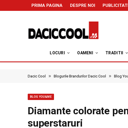
PRIMA PAGINA
DESPRE NOI
PUBLICITAT
LOCURI
OAMENI
TRADITII
»
»
Dacic Cool
Blogurile Brandurilor Dacic Cool
Blog Y
BLOG YOU&ME
Diamante colorate pen
superstaruri