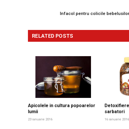
PREVIOUS ARTICL
Infacol pentru colicile bebelusilo
RELATED
POSTS
Apicolele in cultura popoarelor
Detoxifiere
lumii
sarbatori
23 ianuarie 2016
16 ianuarie 2016