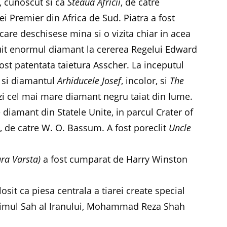
, cunoscut si ca
Steaua Africii
, de catre
i Premier din Africa de Sud. Piatra a fost
are deschisese mina si o vizita chiar in acea
uit enormul diamant la cererea Regelui Edward
i fost patentata taietura Asscher. La inceputul
e si diamantul
Arhiducele Josef
, incolor, si
The
tazi cel mai mare diamant negru taiat din lume.
 diamant din Statele Unite, in parcul Crater of
s
, de catre W. O. Bassum. A fost poreclit
Uncle
ra Varsta)
a fost cumparat de Harry Winston
losit ca piesa centrala a tiarei create special
ltimul Sah al Iranului, Mohammad Reza Shah