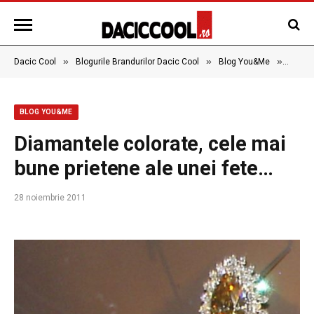
»
»
»
Dacic Cool
Blogurile Brandurilor Dacic Cool
Blog You&Me
Diaman
BLOG YOU&ME
Diamantele colorate, cele mai
bune prietene ale unei fete…
28 noiembrie 2011