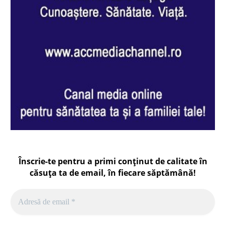
Înscrie-te pentru a primi conținut de calitate în
căsuța ta de email, în fiecare
săptămână
!