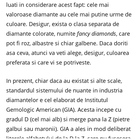
luati in considerare acest fapt: cele mai
valoroase diamante au cele mai putine urme de
culoare. Desigur, exista o clasa separata de
diamante colorate, numite
fancy diamonds
, care
pot fi roz, albastre si chiar galbene. Daca doriti
asa ceva, atunci va veti alege, desigur, culoarea
preferata si care vi se potriveste.
In prezent, chiar daca au existat si alte scale,
standardul sistemului de nuante in industria
diamantelor e cel elaborat de Institutul
Gemologic American (GIA). Acesta incepe cu
gradul D (cel mai alb) si merge pana la Z (pietre
galbui sau maronii). GIA a ales in mod deliberat
literele alfabetului de la D la Z, care nu fusesera