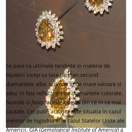
Se pare ca ultimele tendinte in materie de
bijuterii incep sa lase pe plan secund
diamantele albe, scumpe si de mare valoare si
aduc in fata reflectoarelor diamantele colorate.
Numite si
fancy
, acestea devin din ce in ce mai
cautate. Cel putin aceasta este situatia in cazul
inelelor de logodna si in cazul Statelor Unite ale
Americii. GIA (
Gemological Institute of America
) a