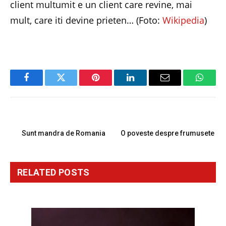
client multumit e un client care revine, mai
mult, care iti devine prieten… (Foto:
Wikipedia
)
Facebook
Twitter
Pinterest
LinkedIn
Email
Whats
PREVIOUS ARTICLE
NEXT ARTICLE
Sunt mandra de Romania
O poveste despre frumusete
RELATED
POSTS