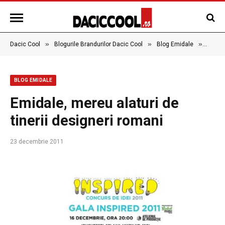
»
»
»
Dacic Cool
Blogurile Brandurilor Dacic Cool
Blog Emidale
Emidal
BLOG EMIDALE
Emidale, mereu alaturi de
tinerii designeri romani
23 decembrie 2011