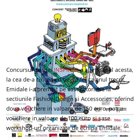
Concursul de idei
INSPIRED
a ajuns, anul acesta,
la cea de-a cincea editie. La fel ca anul trecut,
Emidale i-a premiat pe castigatorii de la
sectiunile Fashion Design si Accessories, oferind
doua vouchere in valoare de 150 euro, patru
vouchere in valoare de 100 euro si sase
workshop-uri organizate de echipa Emidale.