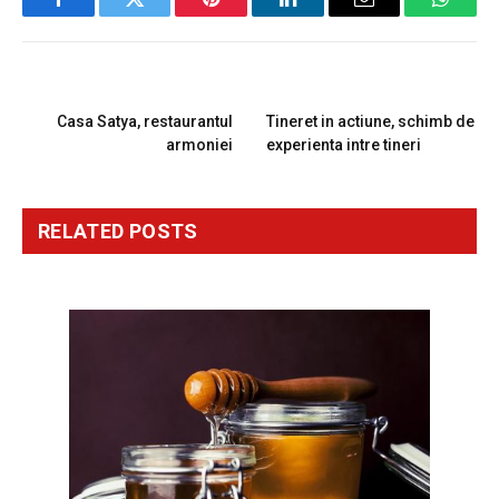
Facebook
Twitter
Pinterest
LinkedIn
Email
Whats
PREVIOUS ARTICLE
NEXT ARTICLE
Casa Satya, restaurantul
Tineret in actiune, schimb de
armoniei
experienta intre tineri
RELATED
POSTS