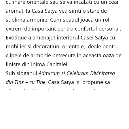
culinare orientale sau sa va incalziti cu un ceai
aromat, la Casa Satya veti simti o stare de
sublima armonie. Cum spatiul joaca un rol
extrem de important pentru confortul personal,
Exotique a amenajat interiorul Casei Satya cu
mobilier si decoratiuni orientale, ideale pentru
clipele de armonie petrecute in aceasta oaza de
liniste din inima Capitalei.
Sub sloganul
Admiram si Celebram Divinitatea
din Tine – cu Tine
, Casa Satya isi propune sa
ofere clientilor sai nu numai o experienta
gastronomica unica, ci si un parcurs senzorial
cu totul deosebit. Restaurantul se poate
transforma intr-o calatorie spre zari nebanuite,
dincolo de savoarea gustului si principiile unei