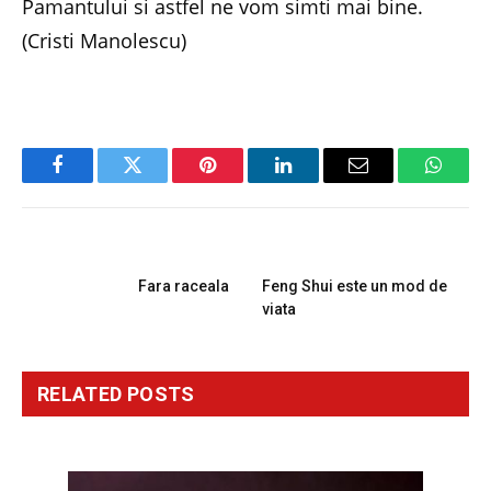
Pamantului si astfel ne vom simti mai bine.
(Cristi Manolescu)
Facebook
Twitter
Pinterest
LinkedIn
Email
Whats
PREVIOUS ARTICLE
NEXT ARTICLE
Fara raceala
Feng Shui este un mod de
viata
RELATED
POSTS