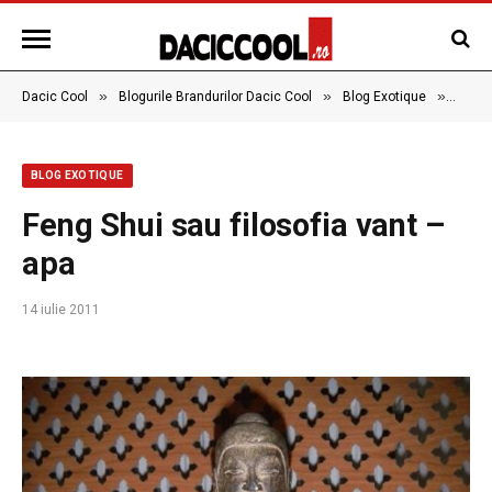
»
»
»
Dacic Cool
Blogurile Brandurilor Dacic Cool
Blog Exotique
Feng 
BLOG EXOTIQUE
Feng Shui sau filosofia vant –
apa
14 iulie 2011