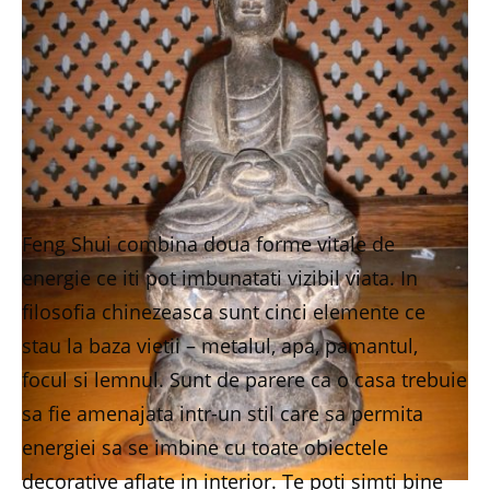
Feng Shui combina doua forme vitale de
energie ce iti pot imbunatati vizibil viata. In
filosofia chinezeasca sunt cinci elemente ce
stau la baza vietii – metalul, apa, pamantul,
focul si lemnul. Sunt de parere ca o casa trebuie
sa fie amenajata intr-un stil care sa permita
energiei sa se imbine cu toate obiectele
decorative aflate in interior. Te poti simti bine