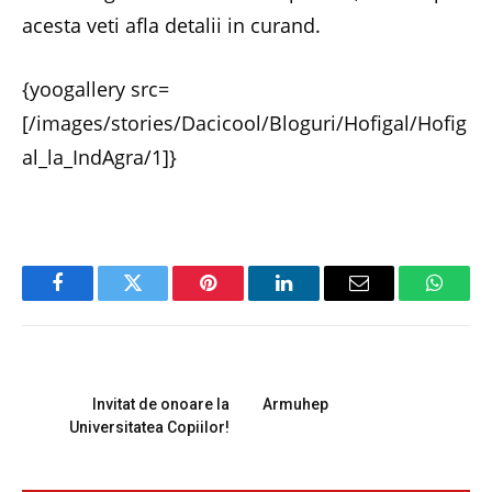
acesta veti afla detalii in curand.
{yoogallery src=
[/images/stories/Dacicool/Bloguri/Hofigal/Hofig
al_la_IndAgra/1]}
Facebook
Twitter
Pinterest
LinkedIn
Email
Whats
PREVIOUS ARTICLE
NEXT ARTICLE
Invitat de onoare la
Armuhep
Universitatea Copiilor!