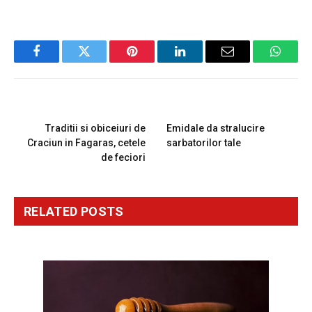
Facebook
Twitter
Pinterest
LinkedIn
Email
Whats
PREVIOUS ARTICLE
NEXT ARTICLE
Traditii si obiceiuri de
Emidale da stralucire
Craciun in Fagaras, cetele
sarbatorilor tale
de feciori
RELATED
POSTS