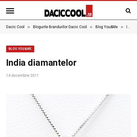
»
»
»
Dacic Cool
Blogurile Brandurilor Dacic Cool
Blog You&Me
India diamantelor
BLOG YOU&ME
India diamantelor
14 decembrie 2011