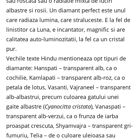
sau roscata sau o radiatie mixta de luciri
albastre si rosii. Un diamant perfect este unul
care radiaza lumina, care straluceste. E la fel de
linistitor ca Luna, e incantator, magnific si are
calitatea auto-luminozitatii, la fel ca un cristal
pur.
Vechile texte Hindu mentioneaza opt tipuri de
diamante: Hanspati – transparent alb, ca o
cochilie, Kamlapati – transparent alb-roz, ca o
petala de lotus, Vasanti, Vajraneel – transparent
alb-albastrui, precum culoarea gatului unei
gaite albastre (
Cyanocitta cristata
), Vanaspati –
transparent alb-verzui, ca o frunza de iarba
proaspat crescuta, Shyamvajra – transparent gri-
fumuriu, Telia – de o culoare uleioasa sau