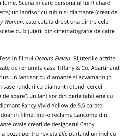
in lume. Scena in care personajul lui Richard
berts) un lantisor cu rubin si diamante (creat de
tty Woman
, este cotata drept una dintre cele
 scene cu bijuterii din cinematografie de catre
 Tess in filmul
Ocean’s Eleven
. Bijuteriile actritei
izate de renumita casa Tiffany & Co. Apartinand
clus un lantisor cu diamante si acvamarin (o
 in sase randuri cu diamant rotund, cercei
de soare”, un lantisor din perle tahitiene cu
diamant Fancy Vivid Yellow de 5,5 carate.
 doar in filme! Intr-o reclama Lancome din
ante ovale creati de designerul Cathy
 a pozat pentru revista
Elle
purtand un inel cu