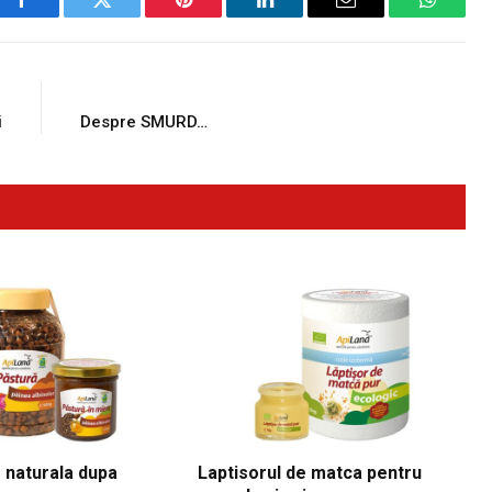
Facebook
Twitter
Pinterest
LinkedIn
Email
WhatsA
E
NEXT ARTICLE
i
Despre SMURD…
 naturala dupa
Laptisorul de matca pentru