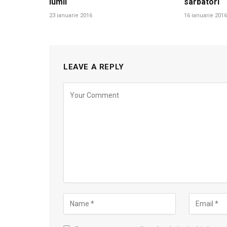
lumii
sarbatori
23 ianuarie 2016
16 ianuarie 2016
LEAVE A REPLY