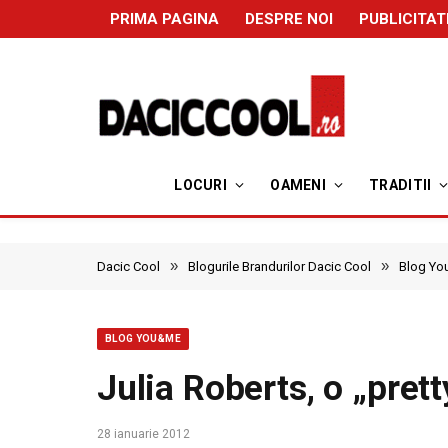
PRIMA PAGINA
DESPRE NOI
PUBLICITAT
LOCURI
OAMENI
TRADITII
»
»
Dacic Cool
Blogurile Brandurilor Dacic Cool
Blog Y
BLOG YOU&ME
Julia Roberts, o „pre
28 ianuarie 2012