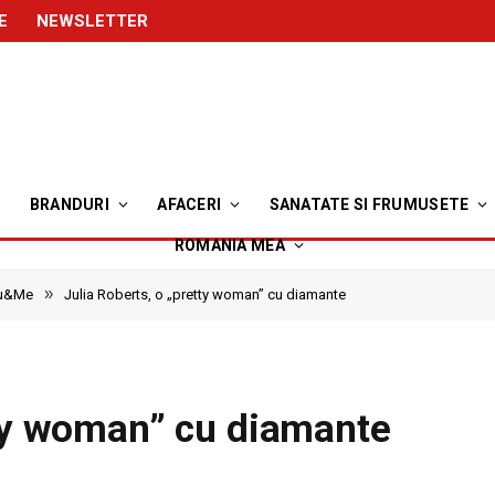
E
NEWSLETTER
BRANDURI
AFACERI
SANATATE SI FRUMUSETE
ROMANIA MEA
»
ou&Me
Julia Roberts, o „pretty woman” cu diamante
tty woman” cu diamante