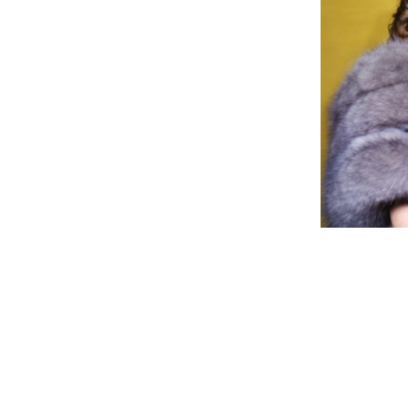
Faimoasa actrita Paulette Goddard a iu
general. Si-a deschis propriul magazin 
colectie de bijuterii. Se spune ca ea a
charm bracelet
– intr-adevar, de-a lung