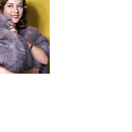
bit si ea diamantele, precum si bijuteriile in
de antichitati, in 1947, si detinea o pretioasa
r fi popularizat bratara-amuleta, asa-numita
ul carierei a primit foarte, foarte multe