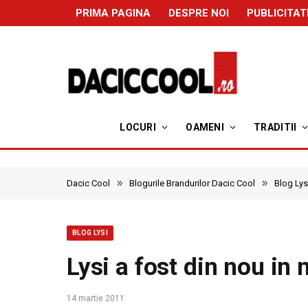
PRIMA PAGINA
DESPRE NOI
PUBLICITAT
LOCURI
OAMENI
TRADITII
»
»
Dacic Cool
Blogurile Brandurilor Dacic Cool
Blog Lys
BLOG LYSI
Lysi a fost din nou in
14 martie 2011