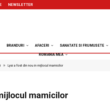
E
NEWSLETTER
BRANDURI
AFACERI
SANATATE SI FRUMUSETE
ROMANIA MEA
»
i
Lysi a fost din nou in mijlocul mamicilor
 mijlocul mamicilor