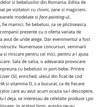
delor si bebelusilor din Romania. Editia de
t pe vizitatori cu clovni, zane si magicieni.
baloanele modelate si
face-painting
-ul.
i, fie mamici, fie bebelusi, sa se plictiseasca
companii prezente cu o oferta variata de
re a avut de unde alege. Dar evenimentul a fost
 instructiv. Numeroase concursuri, seminarii
ca si miscare pentru cei mici, pentru a-i ajuta
scare. Sala de salsa, o adevarata provocare
mpreuna cu bebelusii in port-bebe. Printre
iver Oil, enriched, uleiul din ficat de cod
A si vitamina D, s-a bucurat, ca de fiecare
a celor care au avut acum ocazia sa-l descopere,
u-l deja, se interesau de celelalte produse Lysi
tinuare. In acelasi timp, acestia ne-au