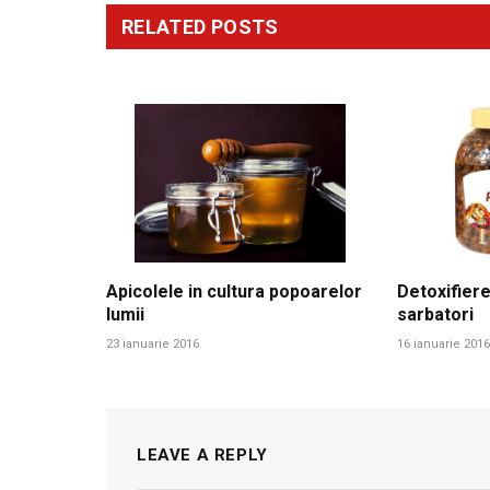
RELATED
POSTS
Apicolele in cultura popoarelor
Detoxifiere
lumii
sarbatori
23 ianuarie 2016
16 ianuarie 2016
LEAVE A REPLY