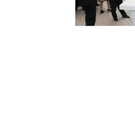
Intre 11 si 13 martie, World Trade Cen
editie a Targului International de Vin
vizitatori, evenimentul a fost o ocazi
vinuri romanesti si cu o selectie dintr
de Corcova s-au numarat si ele printre 
GoodWine.
35 de producatori de vin, importatori,
au raspuns la invitatia organizatorilor
care permite o simbioza intre vinuri, 