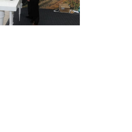
ter-Hotel Pullman a gazduit cea de-a cincea
uri GoodWine. Pentru cei peste 3.500 de
e exceptionala de intalnire cu cele mai bune
e cele mai renumite vinuri din import. Vinurile
participantii la Targul International de Vinuri
 distribuitori si companii din domenii conexe
 acestui eveniment, printre putinele din tara
produse culinare, produse conexe si accesorii.