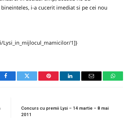
 bineinteles, i-a cucerit imediat si pe cei nou
i/Lysi_in_mijlocul_mamicilor/1]}
Facebook
Twitter
Pinterest
LinkedIn
Email
WhatsA
E
NEXT ARTICLE
n
Concurs cu premii Lysi – 14 martie – 8 mai
2011