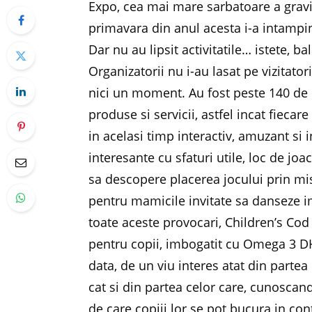
Expo, cea mai mare sarbatoare a gravi
primavara din anul acesta i-a intampina
Dar nu au lipsit activitatile… istete, 
Organizatorii nu i-au lasat pe vizitator
nici un moment. Au fost peste 140 de 
produse si servicii, astfel incat fieca
in acelasi timp interactiv, amuzant si
interesante cu sfaturi utile, loc de joa
sa descopere placerea jocului prin mi
pentru mamicile invitate sa danseze i
toate aceste provocari, Children’s Cod L
pentru copii, imbogatit cu Omega 3 DH
data, de un viu interes atat din parte
cat si din partea celor care, cunoscand
de care copiii lor se pot bucura in con