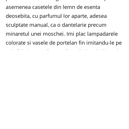
asemenea casetele din lemn de esenta
deosebita, cu parfumul lor aparte, adesea
sculptate manual, ca o dantelarie precum
minaretul unei moschei. Imi plac lampadarele
colorate si vasele de portelan fin imitandu-le pe
cele fabricate-n diverse dinastii, dar si obiectele
cu insertii aurii sau suflate cu aur.
Imi place mobila din lemn masiv pictata
manual, cu motive orientale sau diverse
secvente picturale simpliste, degajand caldura
si o nota salbatica originala. E frumoasa si cea
sculptata in diverse esente rare de lemn, mai
ales ca are un parfum anume acel lemn. Am