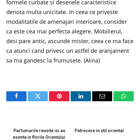
formele curbate si desenele caracteristice
denota multa unicitate. In ceea ce priveste
modalitatile de amenajari interioare, consider
ca este cea mai perfecta alegere. Mobilierul,
desi pare antic, ascunde mister, ceea ce ma face
ca atunci cand privesc un astfel de aranjament
sa ma gandesc la frumusete. (Alina)
Facebook
Twitter
Pinterest
LinkedIn
Email
Whats
PREVIOUS ARTICLE
NEXT ARTICLE
Parfumurile reusite isi au
Petrecere in stil oriental
esenta in florile Orientului