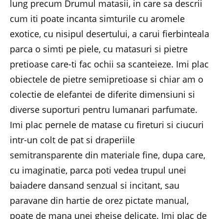
lung precum Drumul matasii, in care sa descrii
cum iti poate incanta simturile cu aromele
exotice, cu nisipul desertului, a carui fierbinteala
parca o simti pe piele, cu matasuri si pietre
pretioase care-ti fac ochii sa scanteieze. Imi plac
obiectele de pietre semipretioase si chiar am o
colectie de elefantei de diferite dimensiuni si
diverse suporturi pentru lumanari parfumate.
Imi plac pernele de matase cu fireturi si ciucuri
intr-un colt de pat si draperiile
semitransparente din materiale fine, dupa care,
cu imaginatie, parca poti vedea trupul unei
baiadere dansand senzual si incitant, sau
paravane din hartie de orez pictate manual,
poate de mana unei gheise delicate. Imi plac de