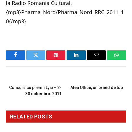
la Radio Romania Cultural.
{mp3}Pharma_Nord/Pharma_Nord_RRC_2011_1
0{/mp3}
Facebook
Twitter
Pinterest
LinkedIn
Email
Whats
PREVIOUS ARTICLE
NEXT ARTICLE
Concurs cu premii Lysi – 3-
Alea Office, un brand de top
30 octombrie 2011
RELATED
POSTS