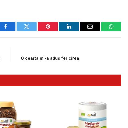
Facebook
Twitter
Pinterest
LinkedIn
Email
WhatsA
E
NEXT ARTICLE
i
O cearta mi-a adus fericirea