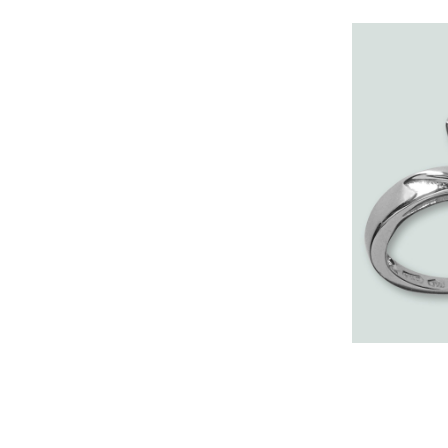
Pentru multe viitoare mirese, inelele 