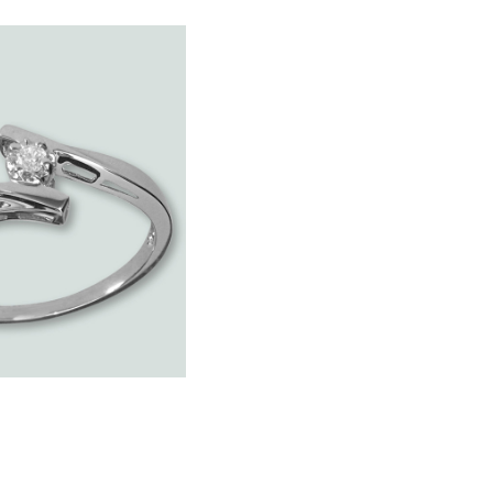
de logodna si de nunta ale celebritatilor nu