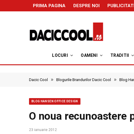
PRIMA PAGINA
DESPRE NOI
PUBLICITAT
LOCURI
OAMENI
TRADITII
»
»
Dacic Cool
Blogurile Brandurilor Dacic Cool
Blog Ha
BLOG HANSEN OFFICE DESIGN
O noua recunoastere pe
23 ianuarie 2012