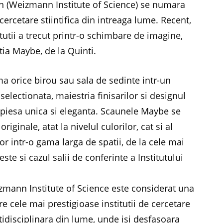
ann (Weizmann Institute of Science) se numara
cercetare stiintifica din intreaga lume. Recent,
itutii a trecut printr-o schimbare de imagine,
ia Maybe, de la Quinti.
a orice birou sau sala de sedinte intr-un
 selectionata, maiestria finisarilor si designul
 piesa unica si eleganta. Scaunele Maybe se
iginale, atat la nivelul culorilor, cat si al
lor intr-o gama larga de spatii, de la cele mai
te si cazul salii de conferinte a Institutului
zmann Institute of Science este considerat una
re cele mai prestigioase institutii de cercetare
idisciplinara din lume, unde isi desfasoara