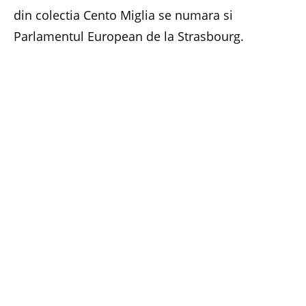
din colectia Cento Miglia se numara si
Parlamentul European de la Strasbourg.
In 2007, Ipsos Public Affairs a realizat un studiu
privind europenii si relatia lor cu locul de
munca. Au fost analizate aspecte legate de
ergonomie, confort, sanatate si succes la locul
de munca. La studiu au participat peste 2.400
de persoane a caror activitate presupune
munca la birou, din mai multe tari europene. In
ceea ce priveste factorii de disconfort la birou,
problema citata cel mai frecvent este oboseala
vizuala, urmata de durerile de cap si de durerile
coloanei cervicale. Cei mai multi respondenti