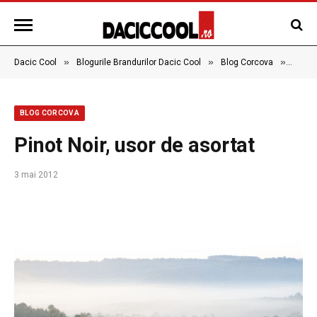
»
»
»
Dacic Cool
Blogurile Brandurilor Dacic Cool
Blog Corcova
Pinot 
BLOG CORCOVA
Pinot Noir, usor de asortat
3 mai 2012