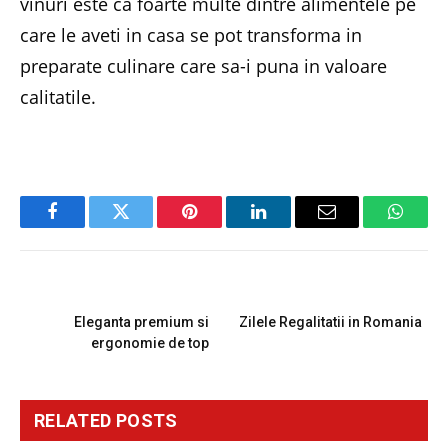
vinuri este ca foarte multe dintre alimentele pe
care le aveti in casa se pot transforma in
preparate culinare care sa-i puna in valoare
calitatile.
Facebook
Twitter
Pinterest
LinkedIn
Email
Whats
PREVIOUS ARTICLE
NEXT ARTICLE
Eleganta premium si
Zilele Regalitatii in Romania
ergonomie de top
RELATED
POSTS