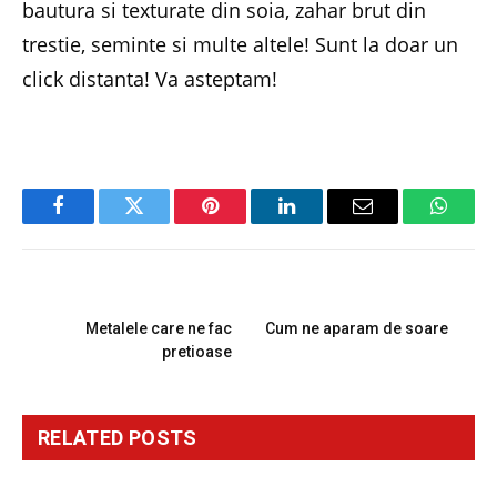
bautura si texturate din soia, zahar brut din
trestie, seminte si multe altele! Sunt la doar un
click distanta! Va asteptam!
Facebook
Twitter
Pinterest
LinkedIn
Email
Whats
PREVIOUS ARTICLE
NEXT ARTICLE
Metalele care ne fac
Cum ne aparam de soare
pretioase
RELATED
POSTS