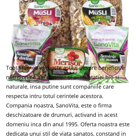
Toata lumea vorbeste astazi despre beneficiile
nutritionale ale dietelor si alimentatiei bio si
naturale, insa putine sunt companiile care
respecta intru totul cerintele acestora.
Compania noastra, SanoVita, este o firma
deschizatoare de drumuri, activand in acest
domeniu inca din anul 1995. Oferta noastra este
dedicata unui stil de viata sanatos, constand in