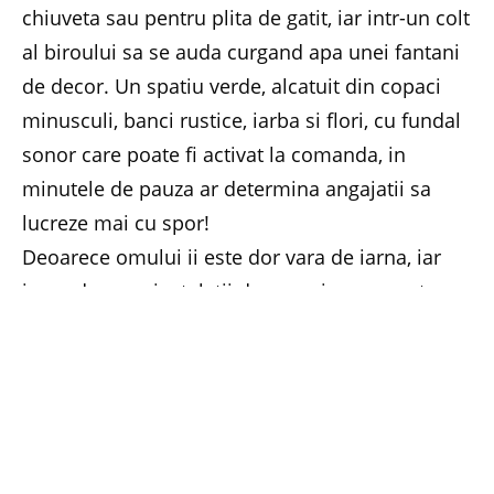
chiuveta sau pentru plita de gatit, iar intr-un colt
al biroului sa se auda curgand apa unei fantani
de decor. Un spatiu verde, alcatuit din copaci
minusculi, banci rustice, iarba si flori, cu fundal
sonor care poate fi activat la comanda, in
minutele de pauza ar determina angajatii sa
lucreze mai cu spor!
Deoarece omului ii este dor vara de iarna, iar
iarna de vara, instalatii de sonorizare ar putea
imita zgomotele crivatului sau ale ploilor
dezlantuite, soarele arzator al verii. Se pot face
minuni la locul de munca, investitiile fiind
minime, astfel incat angajatul nu va considera o
corvoada ziua in care vine la serviciu, ci o