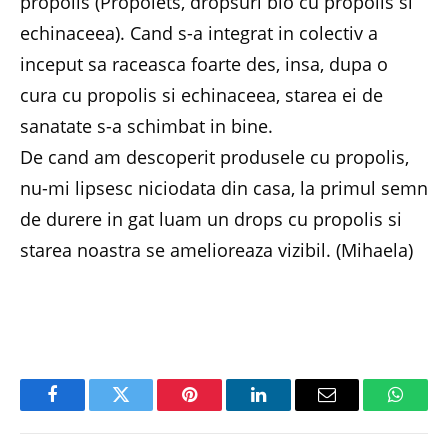
propolis (Propolets, dropsuri bio cu propolis si
echinaceea). Cand s-a integrat in colectiv a
inceput sa raceasca foarte des, insa, dupa o
cura cu propolis si echinaceea, starea ei de
sanatate s-a schimbat in bine.
De cand am descoperit produsele cu propolis,
nu-mi lipsesc niciodata din casa, la primul semn
de durere in gat luam un drops cu propolis si
starea noastra se amelioreaza vizibil. (Mihaela)
Facebook
Twitter
Pinterest
LinkedIn
Email
Whats