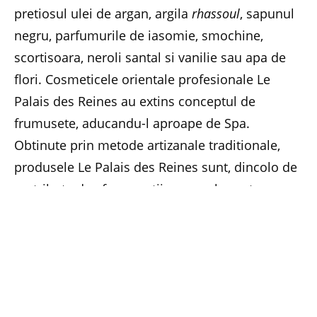
pretiosul ulei de argan, argila
rhassoul
, sapunul
negru, parfumurile de iasomie, smochine,
scortisoara, neroli santal si vanilie sau apa de
flori. Cosmeticele orientale profesionale Le
Palais des Reines au extins conceptul de
frumusete, aducandu-l aproape de Spa.
Obtinute prin metode artizanale traditionale,
produsele Le Palais des Reines sunt, dincolo de
un tribut adus frumusetii pure, calea catre o
cosmetica naturala, in care simturile se trezesc
la viata prin delicatetea atingerii si prin
unicitatea ingredientelor.
La aceasta editie a expozitiei Cosmobeauty,
Arganiana a ales sa exprime filosofia din spatele