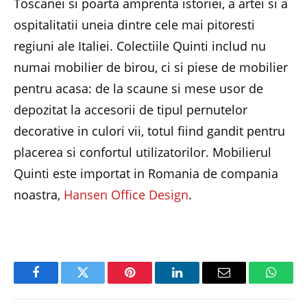
Toscanei si poarta amprenta istoriei, a artei si a
ospitalitatii uneia dintre cele mai pitoresti
regiuni ale Italiei. Colectiile Quinti includ nu
numai mobilier de birou, ci si piese de mobilier
pentru acasa: de la scaune si mese usor de
depozitat la accesorii de tipul pernutelor
decorative in culori vii, totul fiind gandit pentru
placerea si confortul utilizatorilor. Mobilierul
Quinti este importat in Romania de compania
noastra,
Hansen Office Design
.
Facebook
Twitter
Pinterest
LinkedIn
Email
Whats