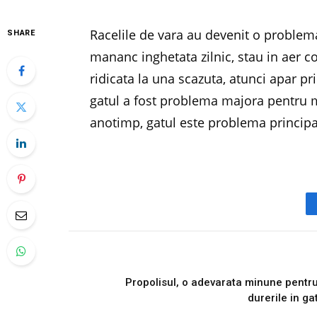
Racelile de vara au devenit o proble
SHARE
mananc inghetata zilnic, stau in aer c
ridicata la una scazuta, atunci apar 
gatul a fost problema majora pentru m
anotimp, gatul este problema princip
PREVIOUS ARTICL
Propolisul, o adevarata minune pentr
durerile in ga