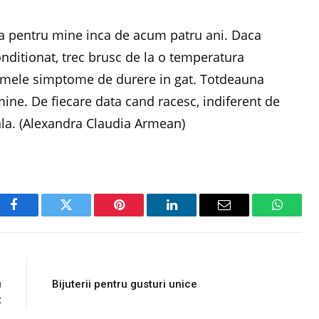
ma pentru mine inca de acum patru ani. Daca
onditionat, trec brusc de la o temperatura
primele simptome de durere in gat. Totdeauna
ine. De fiecare data cand racesc, indiferent de
ala. (Alexandra Claudia Armean)
Facebook
Twitter
Pinterest
LinkedIn
Email
WhatsA
E
NEXT ARTICLE
u
Bijuterii pentru gusturi unice
t