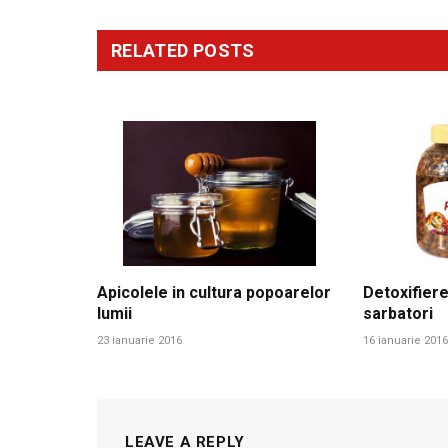
RELATED
POSTS
Apicolele in cultura popoarelor
Detoxifiere
lumii
sarbatori
23 ianuarie 2016
16 ianuarie 2016
LEAVE A REPLY