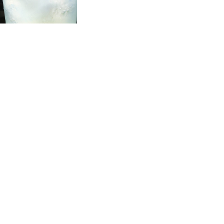
ra. N-am inteles niciodata de ce. O fi o vorba
e”… Eu din nefericire fac parte din randul acelor
racita de mai bine de doua saptamani, tocmai
atca liofilizat, care se presupunea ca-mi va
re dusman. Simt aerul rece cum imi raceste
 in plamani. Iubesc fructele, legumele,
denta, dar se pare ca nu e suficient pentru a