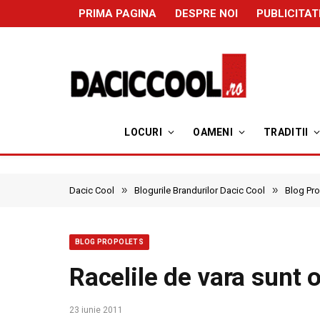
PRIMA PAGINA
DESPRE NOI
PUBLICITAT
LOCURI
OAMENI
TRADITII
»
»
Dacic Cool
Blogurile Brandurilor Dacic Cool
Blog Pr
BLOG PROPOLETS
Racelile de vara sunt 
23 iunie 2011