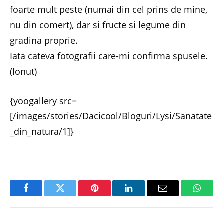
foarte mult peste (numai din cel prins de mine,
nu din comert), dar si fructe si legume din
gradina proprie.
Iata cateva fotografii care-mi confirma spusele.
(Ionut)
{yoogallery src=
[/images/stories/Dacicool/Bloguri/Lysi/Sanatate
_din_natura/1]}
Facebook
Twitter
Pinterest
LinkedIn
Email
Whats