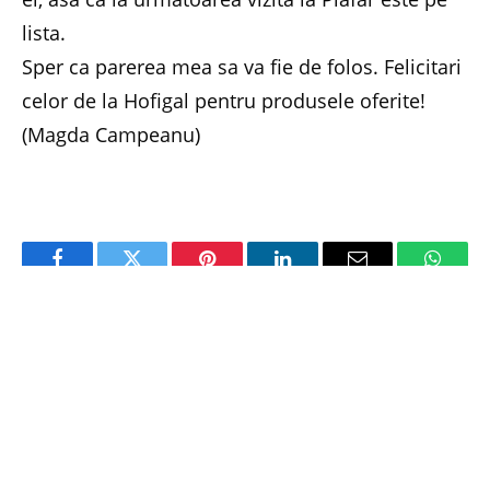
lista.
Sper ca parerea mea sa va fie de folos. Felicitari
celor de la Hofigal pentru produsele oferite!
(Magda Campeanu)
Facebook
Twitter
Pinterest
LinkedIn
Email
Whats
PREVIOUS ARTICLE
NEXT ARTICLE
Pasiunea de a fi cei mai buni!
Sanatate din natura
RELATED
POSTS