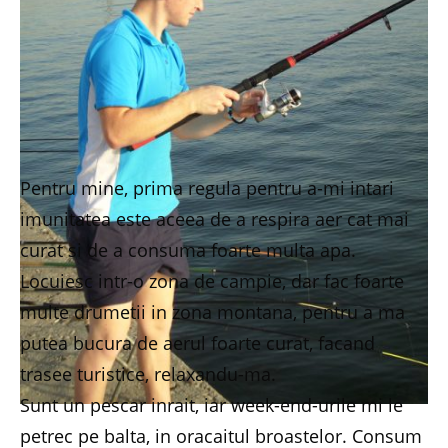
Pentru mine, prima regula pentru a-mi intari
imunitatea este aceea de a respira aer cat mai
curat si de a consuma foarte multa apa.
Locuiesc intr-o zona de campie, dar fac foarte
multe drumetii in zona montana, pentru a ma
putea bucura de aerul foarte curat, facand
trasee turistice, relaxandu-ma.
Sunt un pescar inrait, iar week-end-urile mi le
petrec pe balta, in oracaitul broastelor. Consum