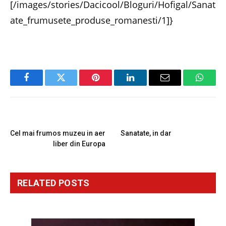
[/images/stories/Dacicool/Bloguri/Hofigal/Sanat
ate_frumusete_produse_romanesti/1]}
Facebook
Twitter
Pinterest
LinkedIn
Email
Whats
PREVIOUS ARTICLE
NEXT ARTICLE
Cel mai frumos muzeu in aer
Sanatate, in dar
liber din Europa
RELATED
POSTS