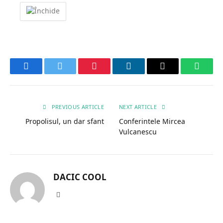
Facebook
Twitter
Pinterest
LinkedIn
Email
Whats
PREVIOUS ARTICLE
NEXT ARTICLE
Propolisul, un dar sfant
Conferintele Mircea
Vulcanescu
DACIC COOL
Website