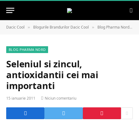
Dacic Cool
Blogurile Brandurilor Dacic Cool
Blog Pharma Nord
»
»
»
BLOG PHARMA NORD
Seleniul si zincul,
antioxidantii cei mai
importanti
15 ianuarie 2011
Niciun comentariu