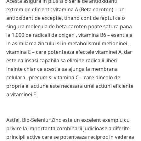
Acesta asigura in plus si o serie de antioxidanti
extrem de eficienti: vitamina A (Beta-caroten) – un
antioxidant de exceptie, tinand cont de faptul ca o
singura molecula de beta-caroten poate satura pana
la 1.000 de radicali de oxigen , vitamina B6 – esentiala
in asimilarea zincului si in metabolismul metioninei ,
vitamina E – care potenteaza efectele vitaminei A, dar
este ea insasi capabila sa elimine radicalii liberi
inainte chiar ca acestia sa ajunga la membrana
celulara , precum si vitamina C – care dincolo de
propria ei actiune este necesara unei actiuni eficiente
a vitaminei E.
Astfel, Bio-Seleniu+Zinc este un excelent exemplu cu
privire la importanta combinarii judicioase a diferite
principii active care se potenteaza reciproc in vederea