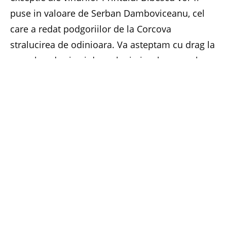
puse in valoare de Serban Damboviceanu, cel
care a redat podgoriilor de la Corcova
stralucirea de odinioara. Va asteptam cu drag la
un pahar de vin si de vorba in jurul numerelor
despre care se spune ca ne influenteaza
destinul, viata, iubirea… (Foto: Stock.XCHNG)
Facebook
Twitter
Pinterest
LinkedIn
Email
Whats
PREVIOUS ARTICLE
NEXT ARTICLE
Pallady Residence, confort
Sa fim mai buni, mai curati,
si siguranta
mai exacti…