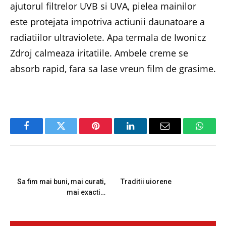
ajutorul filtrelor UVB si UVA, pielea mainilor
este protejata impotriva actiunii daunatoare a
radiatiilor ultraviolete. Apa termala de Iwonicz
Zdroj calmeaza iritatiile. Ambele creme se
absorb rapid, fara sa lase vreun film de grasime.
Facebook
Twitter
Pinterest
LinkedIn
Email
Whats
PREVIOUS ARTICLE
NEXT ARTICLE
Sa fim mai buni, mai curati,
Traditii uiorene
mai exacti…