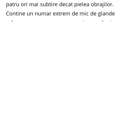
patru ori mai subtire decat pielea obrajilor.
Contine un numar extrem de mic de glande
sebacee, care nu reusesc sa asigure o bariera
protectoare eficienta. De aceea, pielea din jurul
ochilor este, de multe ori, o piele uscata. Frigul,
vantul, radiatiile solare si lumina artificiala sunt
doar cativa din factorii care antreneaza uscarea
si imbatranirea pielii.
In plus, pielea din jurul ochilor este supusa
continuu la efort. In aceasta zona se
concentreaza 27 de muschi, dintre care 14 ne
ajuta sa clipim. In medie, clipim de 10.000 de ori
pe zi. Unul dintre primele indicii ca pielea din
jurul ochilor este obosita si imbatranita este
aparitia ridurilor de expresie, care se formeaza