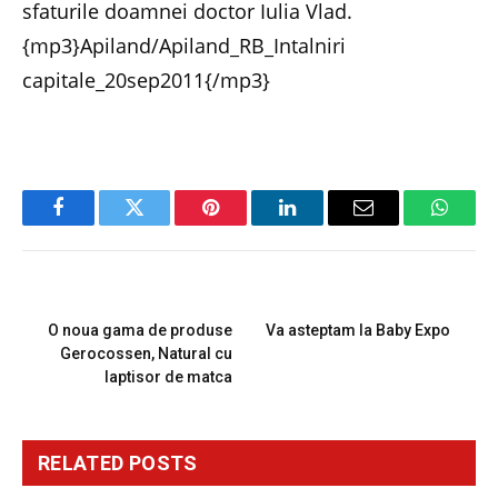
sfaturile doamnei doctor Iulia Vlad.
{mp3}Apiland/Apiland_RB_Intalniri
capitale_20sep2011{/mp3}
Facebook
Twitter
Pinterest
LinkedIn
Email
Whats
PREVIOUS ARTICLE
NEXT ARTICLE
O noua gama de produse
Va asteptam la Baby Expo
Gerocossen, Natural cu
laptisor de matca
RELATED
POSTS