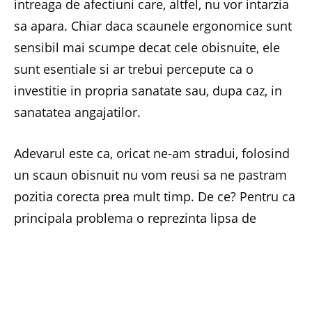
intreaga de afectiuni care, altfel, nu vor intarzia
sa apara. Chiar daca scaunele ergonomice sunt
sensibil mai scumpe decat cele obisnuite, ele
sunt esentiale si ar trebui percepute ca o
investitie in propria sanatate sau, dupa caz, in
sanatatea angajatilor.
Adevarul este ca, oricat ne-am stradui, folosind
un scaun obisnuit nu vom reusi sa ne pastram
pozitia corecta prea mult timp. De ce? Pentru ca
principala problema o reprezinta lipsa de
miscare in care ne complacem si la care
scaunele obisnuite ne indeamna. Scaunul
ergonomic trebuie sa fie, in primul rand,
confortabil si sa ne asigure pozitia corecta in