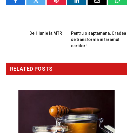
Facebook
Twitter
Pinterest
LinkedIn
Email
Whats
PREVIOUS ARTICLE
NEXT ARTICLE
De 1 iunie la MTR
Pentru o saptamana, Oradea
se transforma in taramul
cartilor!
RELATED
POSTS