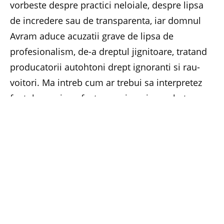
vorbeste despre practici neloiale, despre lipsa
de incredere sau de transparenta, iar domnul
Avram aduce acuzatii grave de lipsa de
profesionalism, de-a dreptul jignitoare, tratand
producatorii autohtoni drept ignoranti si rau-
voitori. Ma intreb cum ar trebui sa interpretez
faptul ca noi am fost supusi unei « anchete »
din partea domnului Avram si a publicatiei
Vinul.ro
, reprezentata de domnul Ceafalau.
Incerc sa inteleg de ce domnul Avram a trebuit
sa se transforme intr-un client misterios ca sa
afle ceva ce i-as fi putut spune in modul cel mai
natural. Incerc sa inteleg care-i rostul acestui
articol, atata vreme cat niciodata n-am fost
invitat de catre domnii Avram si Ceafalau sa