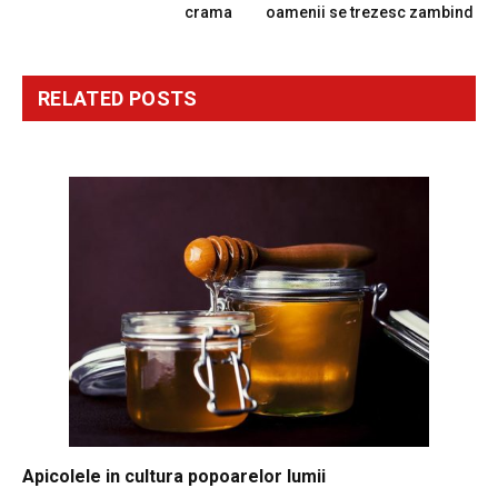
crama
oamenii se trezesc zambind
RELATED
POSTS
Apicolele in cultura popoarelor lumii