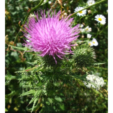
Bogatiile naturii s-au impartit in mod inegal pe
glob, tocmai pentru a stimula oamenii sa
coopereze si sa faca schimb de produse, in
functie de proprietatile lor si mediul prielnic de
dezvoltare, de aceea sunt deschisa spre alte
remedii naturale decat cele traditionale
romanesti. Consider ceaiurile ca fiind remedii