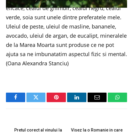
eficace, ceaiul de ghimbir, ceaiul negru, ceaiul
verde, soia sunt unele dintre preferatele mele.
Uleiul de peste, uleiul de masline, bananele,
avocado, uleiul de argan, de eucalipt, mineralele
de la Marea Moarta sunt produse ce ne pot
ajuta sa ne imbunatatim aspectul fizic si mental.
(Oana Alexandra Stanciu)
Facebook
Twitter
Pinterest
LinkedIn
Email
Whats
PREVIOUS ARTICLE
NEXT ARTICLE
Pretul corect al vinului la
Visez la o Romanie in care