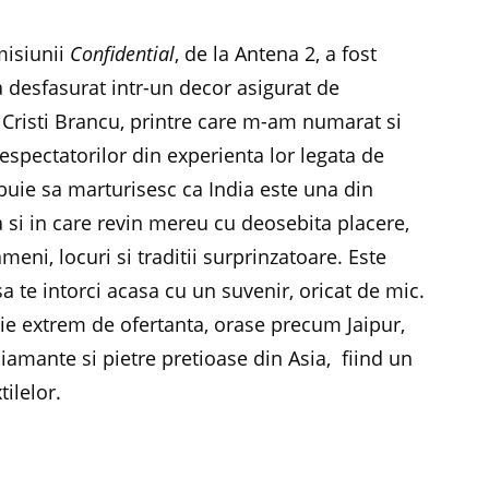
misiunii
Confidential
, de la Antena 2, a fost
-a desfasurat intr-un decor asigurat de
ui Cristi Brancu, printre care m-am numarat si
lespectatorilor din experienta lor legata de
ebuie sa marturisesc ca India este una din
a si in care revin mereu cu deosebita placere,
meni, locuri si traditii surprinzatoare. Este
 sa te intorci acasa cu un suvenir, oricat de mic.
tie extrem de ofertanta, orase precum Jaipur,
iamante si pietre pretioase din Asia, fiind un
tilelor.