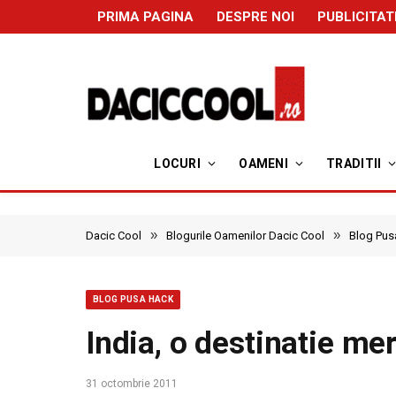
PRIMA PAGINA
DESPRE NOI
PUBLICITAT
LOCURI
OAMENI
TRADITII
»
»
Dacic Cool
Blogurile Oamenilor Dacic Cool
Blog Pus
BLOG PUSA HACK
India, o destinatie me
31 octombrie 2011