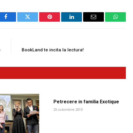
Facebook
Twitter
Pinterest
LinkedIn
Email
WhatsA
E
NEXT ARTICLE
e
BookLand te incita la lectura!
Petrecere in familia Exotique
25 octombrie 2013