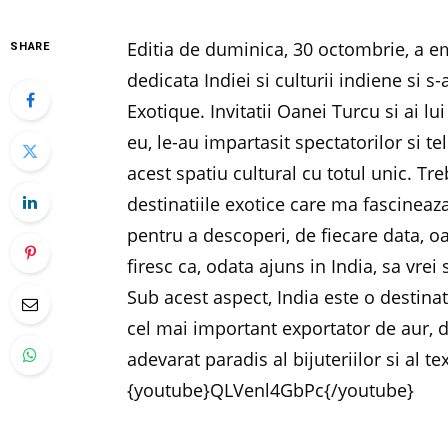
Editia de duminica, 30 octombrie, a e
SHARE
dedicata Indiei si culturii indiene si s
Exotique. Invitatii Oanei Turcu si ai l
eu, le-au impartasit spectatorilor si te
acest spatiu cultural cu totul unic. Tr
destinatiile exotice care ma fascineaz
pentru a descoperi, de fiecare data, oa
firesc ca, odata ajuns in India, sa vrei
Sub acest aspect, India este o destina
cel mai important exportator de aur, d
adevarat paradis al bijuteriilor si al tex
{youtube}QLVenl4GbPc{/youtube}