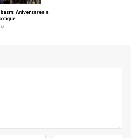
 basm: Aniversarea a
xotique
013