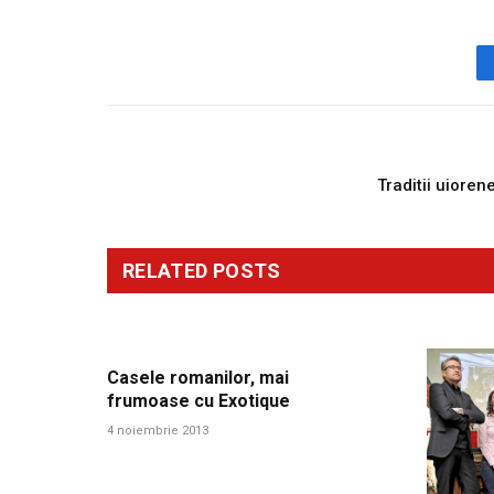
PREVIOUS ARTICL
Traditii uioren
RELATED
POSTS
Casele romanilor, mai
frumoase cu Exotique
4 noiembrie 2013