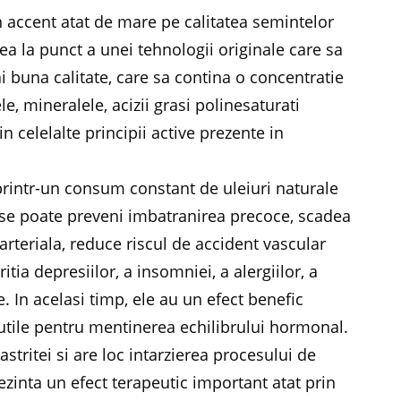
n accent atat de mare pe calitatea semintelor
ea la punct a unei tehnologii originale care sa
 buna calitate, care sa contina o concentratie
, mineralele, acizii grasi polinesaturati
 celelalte principii active prezente in
rintr-un consum constant de uleiuri naturale
, se poate preveni imbatranirea precoce, scadea
 arteriala, reduce riscul de accident vascular
itia depresiilor, a insomniei, a alergiilor, a
re. In acelasi timp, ele au un efect benefic
te utile pentru mentinerea echilibrului hormonal.
tritei si are loc intarzierea procesului de
ezinta un efect terapeutic important atat prin