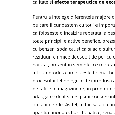
calitate si
efecte terapeutice de exc
Pentru a intelege diferentele majore 
pe care il cunoastem cu totii e importa
ca foloseste o incalzire repetata la pe
toate principiile active benefice, prez
cu benzen, soda caustica si acid sulfur
reziduuri chimice deosebit de periculo
natural, prezent in seminte, ce repre
intr-un produs care nu este tocmai bun
procesului tehnologic este introdusa a
pe rafturile magazinelor, in proportie 
adauga evident si nelipsitii conservant
doi ani de zile. Astfel, in loc sa aiba u
aparitia unor afectiuni hepatice, renale