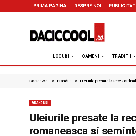
PRIMA PAGINA
DESPRE NOI
PUBLICITAT
LOCURI
OAMENI
TRADITII
»
»
Dacic Cool
Branduri
Uleiurile presate la rece Cardi
BRANDURI
Uleiurile presate la re
romaneasca si semint