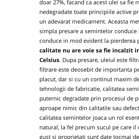
doar 27%, facand ca acest ulei sa fie
nedegradate toate principiile active pr
un adevarat medicament. Aceasta metod
simpla presare a semintelor conduce la
conduce in mod evident la pierderea p
calitate nu are voie sa fie incalzit 
Celsius
. Dupa presare, uleiul este filt
filtrare este deosebit de importanta p
placut, dar si cu un continut maxim d
tehnologii de fabricatie, calitatea se
puternic degradate prin procesul de p
aproape nimic din calitatile sau defect
calitatea semintelor joaca un rol esen
natural, la fel precum sucul pe care i
gust si proprietati sunt date tocmai de 