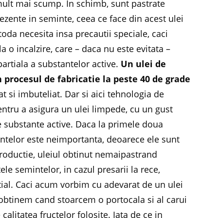
 mult mai scump. In schimb, sunt pastrate
ezente in seminte, ceea ce face din acest ulei
a necesita insa precautii speciale, caci
 o incalzire, care – daca nu este evitata –
artiala a substantelor active.
Un ulei de
in procesul de fabricatie la peste 40 de grade
rat si imbuteliat. Dar si aici tehnologia de
entru a asigura un ulei limpede, cu un gust
e substante active. Daca la primele doua
mintelor este neimportanta, deoarece ele sunt
roductie, uleiul obtinut nemaipastrand
ele semintelor, in cazul presarii la rece,
tial. Caci acum vorbim cu adevarat de un ulei
l obtinem cand stoarcem o portocala si al carui
calitatea fructelor folosite. Iata de ce in