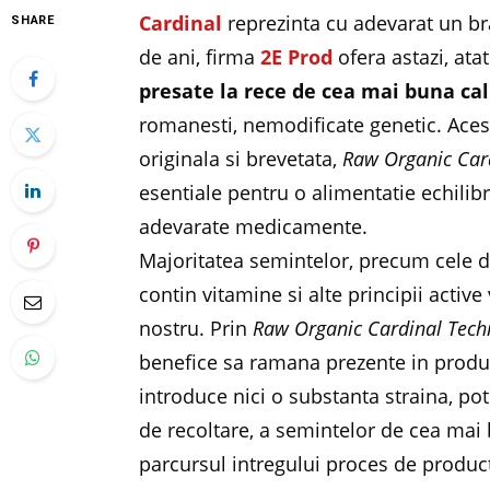
Cardinal
reprezinta cu adevarat un br
SHARE
de ani, firma
2E Prod
ofera astazi, ata
presate la rece de cea mai buna cal
romanesti, nemodificate genetic. Aces
originala si brevetata,
Raw Organic Car
esentiale pentru o alimentatie echilibr
adevarate medicamente.
Majoritatea semintelor, precum cele d
contin vitamine si alte principii acti
nostru. Prin
Raw Organic Cardinal Tec
benefice sa ramana prezente in produs
introduce nici o substanta straina, pote
de recoltare, a semintelor de cea mai b
parcursul intregului proces de producti