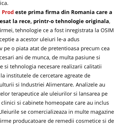
ica.
E Prod
este prima firma din Romania care a
resat la rece, printr-o tehnologie originala
,
firmei, tehnologie ce a fost inregistrata la OSIM
xceptie a acestor uleiuri le-a adus
siv pe o piata atat de pretentioasa precum cea
cesari ani de munca, de multa pasiune si
e si tehnologia necesare realizarii calitatii
 la institutele de cercetare agreate de
ulturii si Industriei Alimentare. Analizele au
elor terapeutice ale uleiurilor si lansarea pe
e clinici si cabinete homeopate care au inclus
. Uleiurile se comercializeaza in multe magazine
 firme producatoare de remedii cosmetice si de