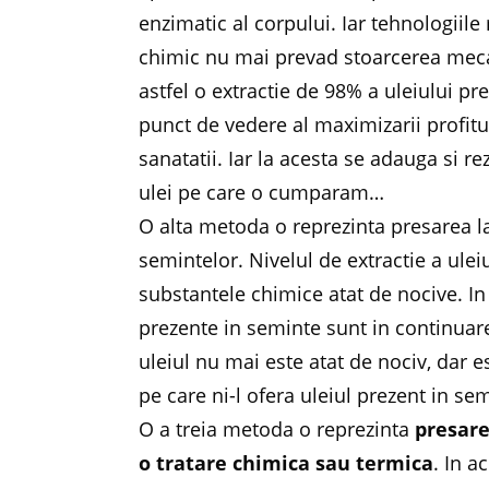
enzimatic al corpului. Iar
tehnologiile
chimic nu mai prevad stoarcerea mecani
astfel o extractie de 98% a uleiului pr
punct de vedere al maximizarii profitu
sanatatii. Iar la acesta se adauga si re
ulei pe care o cumparam…
O alta metoda o reprezinta
presarea l
semintelor. Nivelul de extractie a ule
substantele chimice atat de nocive. In
prezente in seminte sunt in continuare
uleiul nu mai este atat de nociv, dar 
pe care ni-l ofera uleiul prezent in se
O a treia metoda o reprezinta
presare
o tratare chimica sau termica
. In a