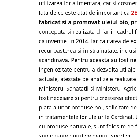
utilizarea lor alimentara, cat si cosmet
Iata de ce este atat de important ca
2
fabricat si a promovat uleiul bio, p
conceputa si realizata chiar in cadrul 
ca inventie, in 2014. Iar calitatea de e
recunoasterea si in strainatate, inclu
scandinava. Pentru aceasta au fost ne
ingeniozitate pentru a dezvolta utilajel
actuale, atestate de analizele realizate
Ministerul Sanatatii si Ministerul Agric
fost necesare si pentru cresterea efect
piata a unor produse noi, solicitate d
in tratamentele lor uleiurile Cardinal
cu produse naturale, sunt folosite de
suplimente nutritive pentru sportivi.