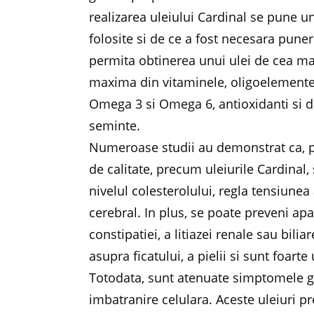
realizarea uleiului Cardinal se pune u
folosite si de ce a fost necesara puner
permita obtinerea unui ulei de cea mai
maxima din vitaminele, oligoelementele
Omega 3 si Omega 6, antioxidanti si din
seminte.
Numeroase studii au demonstrat ca, p
de calitate, precum uleiurile Cardinal
nivelul colesterolului, regla tensiunea
cerebral. In plus, se poate preveni apar
constipatiei, a litiazei renale sau bilia
asupra ficatului, a pielii si sunt foar
Totodata, sunt atenuate simptomele gas
imbatranire celulara. Aceste uleiuri pr