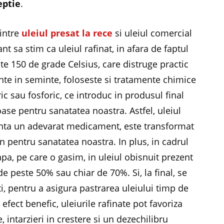
eptie
.
dintre
uleiul presat la rece
si uleiul comercial
nt sa stim ca uleiul rafinat, in afara de faptul
ste 150 de grade Celsius, care distruge practic
ente in seminte, foloseste si tratamente chimice
ic sau fosforic, ce introduc in produsul final
ase pentru sanatatea noastra. Astfel, uleiul
zinta un adevarat medicament, este transformat
 pentru sanatatea noastra. In plus, in cadrul
pa, pe care o gasim, in uleiul obisnuit prezent
de peste 50% sau chiar de 70%. Si, la final, se
i, pentru a asigura pastrarea uleiului timp de
n efect benefic, uleiurile rafinate pot favoriza
, intarzieri in crestere si un dezechilibru