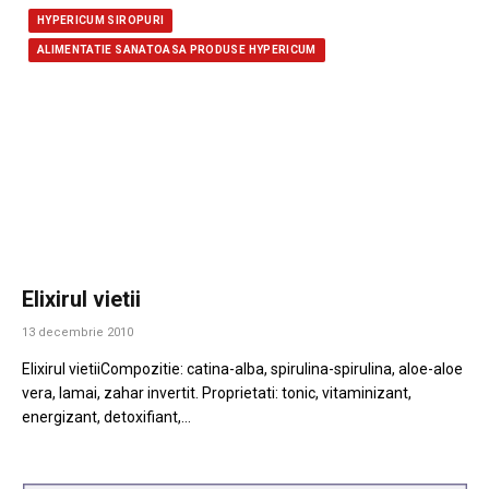
HYPERICUM SIROPURI
ALIMENTATIE SANATOASA PRODUSE HYPERICUM
Elixirul vietii
13 decembrie 2010
Elixirul vietiiCompozitie: catina-alba, spirulina-spirulina, aloe-aloe
vera, lamai, zahar invertit. Proprietati: tonic, vitaminizant,
energizant, detoxifiant,…