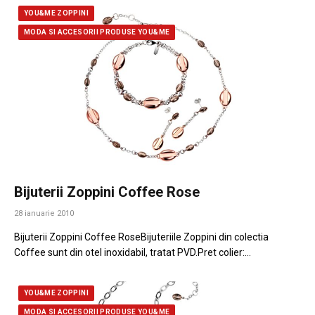
YOU&ME ZOPPINI
MODA SI ACCESORII PRODUSE YOU&ME
Bijuterii Zoppini Coffee Rose
28 ianuarie 2010
Bijuterii Zoppini Coffee RoseBijuteriile Zoppini din colectia
Coffee sunt din otel inoxidabil, tratat PVD.Pret colier:…
YOU&ME ZOPPINI
MODA SI ACCESORII PRODUSE YOU&ME