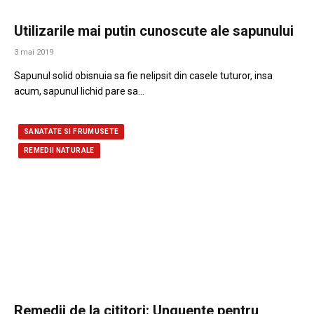
Utilizarile mai putin cunoscute ale sapunului
3 mai 2019
Sapunul solid obisnuia sa fie nelipsit din casele tuturor, insa
acum, sapunul lichid pare sa…
SANATATE SI FRUMUSETE
REMEDII NATURALE
Remedii de la cititori: Unguente pentru