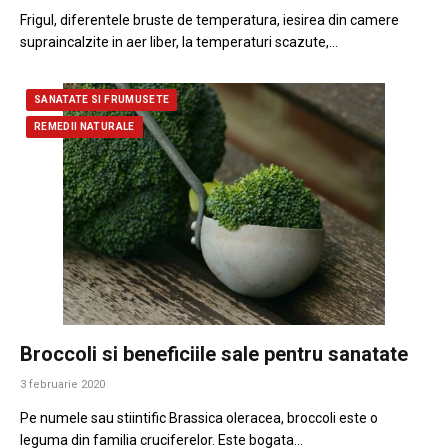
Frigul, diferentele bruste de temperatura, iesirea din camere
supraincalzite in aer liber, la temperaturi scazute,…
SANATATE SI FRUMUSETE
REMEDII NATURALE
Broccoli si beneficiile sale pentru sanatate
3 februarie 2020
Pe numele sau stiintific Brassica oleracea, broccoli este o
leguma din familia cruciferelor. Este bogata…