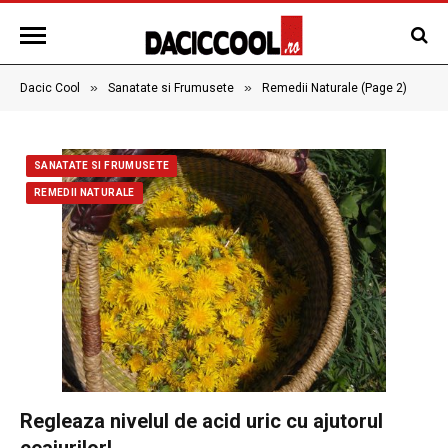
»
»
Dacic Cool
Sanatate si Frumusete
Remedii Naturale (Page 2)
SANATATE SI FRUMUSETE
REMEDII NATURALE
Regleaza nivelul de acid uric cu ajutorul
ceaiurilor!