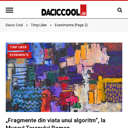
»
»
Dacic Cool
Timp Liber
Evenimente (Page 2)
TIMP LIBER
EVENIMENTE
„Fragmente din viata unui algoritm”, la
Muzeul Taranului Roman