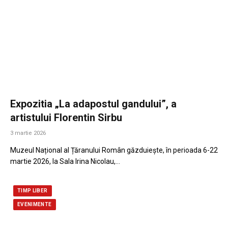
Expozitia „La adapostul gandului”, a
artistului Florentin Sirbu
3 martie 2026
Muzeul Național al Țăranului Român găzduiește, în perioada 6-22
martie 2026, la Sala Irina Nicolau,…
TIMP LIBER
EVENIMENTE