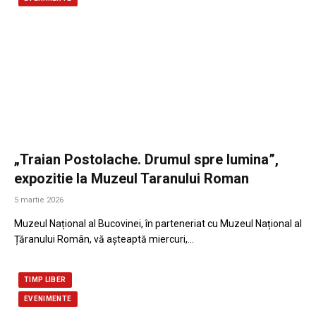
„Traian Postolache. Drumul spre lumina”,
expozitie la Muzeul Taranului Roman
5 martie 2026
Muzeul Național al Bucovinei, în parteneriat cu Muzeul Național al
Țăranului Român, vă așteaptă miercuri,…
TIMP LIBER
EVENIMENTE