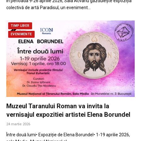
În perioada 9-26 aprilie 2026, Sala Acvariu găzduiește expoziția
colectivă de artă Paradisul, un eveniment…
TIMP LIBER
EVENIMENTE
Muzeul Taranului Roman va invita la
vernisajul expozitiei artistei Elena Borundel
24 martie 2026
Între două lumi• Expoziție de Elena Borundel• 1-19 aprilie 2026,