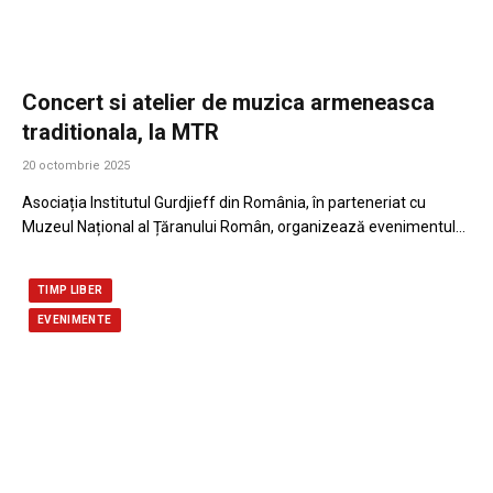
Concert si atelier de muzica armeneasca
traditionala, la MTR
20 octombrie 2025
Asociația Institutul Gurdjieff din România, în parteneriat cu
Muzeul Național al Țăranului Român, organizează evenimentul…
TIMP LIBER
EVENIMENTE